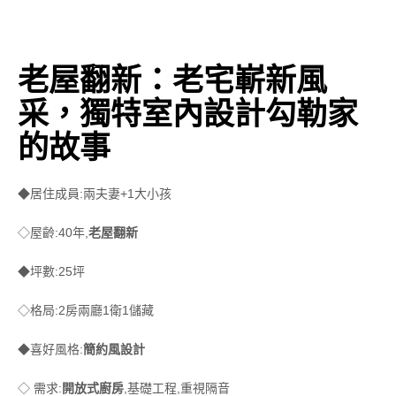
老屋翻新：老宅嶄新風
采，獨特室內設計勾勒家
的故事
◆居住成員:兩夫妻+1大小孩
◇屋齡:40年,
老屋翻新
◆坪數:25坪
◇格局:2房兩廳1衛1儲藏
◆喜好風格:
簡約風設計
◇ 需求:
開放式廚房
,基礎工程,重視隔音