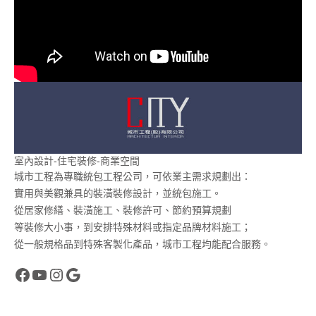
室內設計-住宅裝修-商業空間
城市工程為專職統包工程公司，可依業主需求規劃出：
實用與美觀兼具的裝潢裝修設計，並統包施工。
從居家修繕、裝潢施工、裝修許可、節約預算規劃
等裝修大小事，到安排特殊材料或指定品牌材料施工；
從一般規格品到特殊客製化產品，城市工程均能配合服務。
https://reurl.cc/vmal1k
https://reurl.cc/eWze5K
Instagram
Google