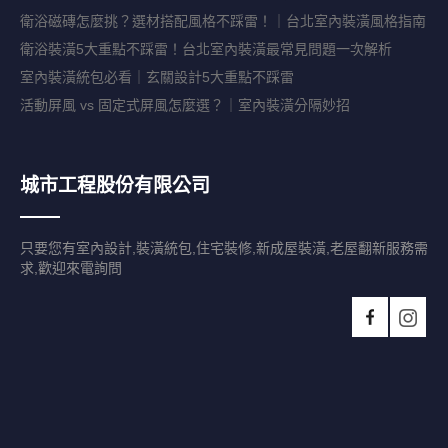
衛浴磁磚怎麼挑？選材搭配風格不踩雷！｜台北室內裝潢風格指南
衛浴裝潢5大重點不踩雷！台北室內裝潢最常見問題一次解析
室內裝潢統包必看｜玄關設計5大重點不踩雷
活動屏風 vs 固定式屏風怎麼選？｜室內裝潢分隔妙招
城市工程股份有限公司
只要您有室內設計,裝潢統包,住宅裝修,新成屋裝潢,老屋翻新服務需
求,歡迎來電詢問