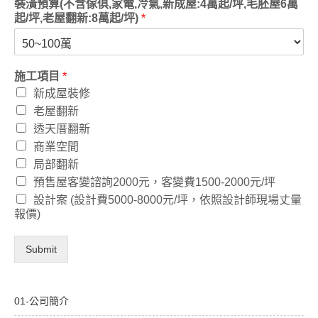
裝潢預算(不含傢俱,家電,冷氣,新成屋:4萬起/坪,毛胚屋6萬
起/坪,老屋翻新:8萬起/坪)
*
施工項目
*
新成屋裝修
老屋翻新
透天厝翻新
商業空間
局部翻新
預售屋客變諮詢2000元，客變費1500-2000元/坪
設計案 (設計費5000-8000元/坪，依照設計師現場丈量
報價)
Submit
01-公司簡介