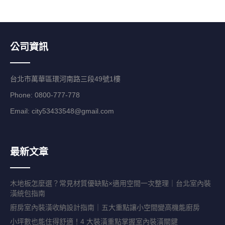
公司資訊
台北市萬華區環河南路三段49號1樓
Phone: 0800-777-778
Email:
city53433548@gmail.com
最新文章
木地板怎麼選？常見材質優缺點×適用空間一次整理｜台北室內裝
潢統包指南
廚房室內裝潢收納設計指南｜五大重點讓小空間變高機能廚房
小坪數也能住得舒適！4 大裝潢重點掌握室內裝潢關鍵