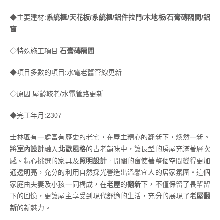
◆主要建材:
系統櫃/天花板/系統櫃/鋁件拉門/木地板/石膏磚隔間/鋁
窗
◇特殊施工項目:
石膏磚隔間
◆項目多數的項目:水電老舊管線更新
◇原因:屋齡較老/水電管路更新
◆完工年月:2307
士林區有一處富有歷史的老宅，在屋主精心的翻新下，煥然一新。
將
室內設計
融入
北歐風格
的古老韻味中，讓長型的房屋充滿著層次
感。精心挑選的家具及
照明設計
，開闊的窗使著整個空間變得更加
通透明亮，充分的利用自然採光營造出溫馨宜人的居家氛圍。這個
家庭由夫妻及小孩一同構成，在
老屋
的
翻新
下，不僅保留了長輩留
下的回憶，更讓屋主享受到現代舒適的生活，充分的展現了
老屋翻
新
的新魅力。