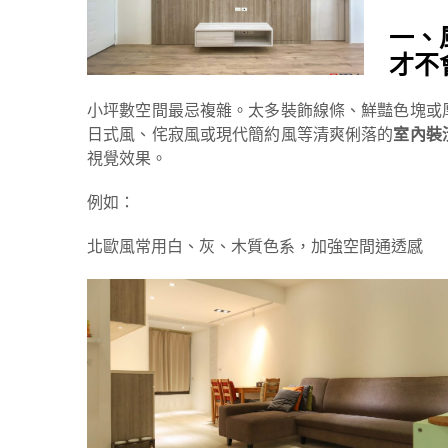
一、
才不
小坪數空間最忌複雜。太多裝飾線條、鮮豔色塊或
日式風、侘寂風或現代簡約風等清爽俐落的
室內裝
視覺效果。
例如：
北歐風常用白、灰、木質色系，加強空間通透感