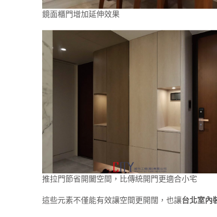
鏡面櫃門增加延伸效果
推拉門節省開闔空間，比傳統開門更適合小宅
這些元素不僅能有效讓空間更開闊，也讓
台北室內