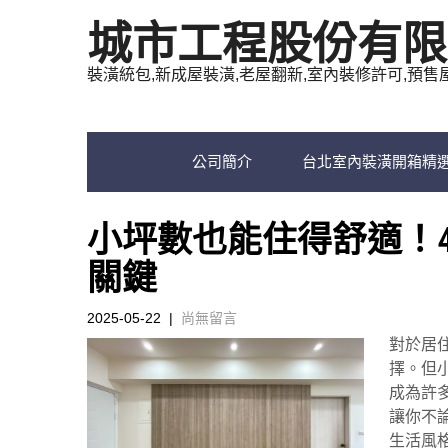
城市工程股份有限
裝潢統包,新成屋裝潢,老屋翻新,室內裝修許可,預售
公司簡介
台北室內裝潢開箱精
小坪數也能住得舒適！
關鍵
2025-05-22
|
尚無留言
對於居
擇。但
成為許
讓你不
生活風