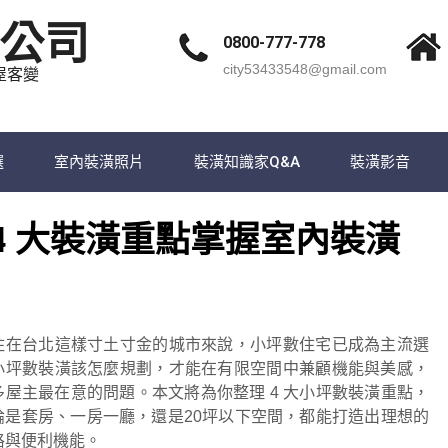
公司
0800-777-778
city53433548@gmail.com
屋客變
選
室內裝潢照片
裝潢知識家Q&A
裝潢影音
4 大裝潢重點掌握室內裝潢
住在台北這樣寸土寸金的城市來說，小坪數住宅已成為主流選
小坪數裝潢該怎麼規劃，才能在有限空間中兼顧機能與美感，
多屋主最在意的問題。本文將為你整理 4 大小坪數裝潢重點，
論是套房、一房一廳，還是20坪以下空間，都能打造出理想的
格與便利機能。