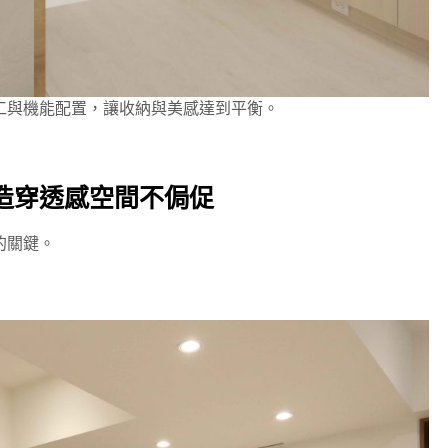
工與機能配置，讓收納與美感達到平衡。
造穿透感空間不侷促
的關鍵。