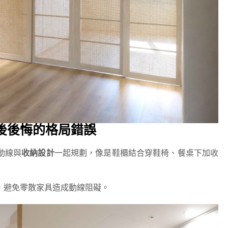
後後悔的格局錯誤
動線與
收納設計
一起規劃，像是鞋櫃結合穿鞋椅、餐桌下加收
，避免零散家具造成動線阻礙。