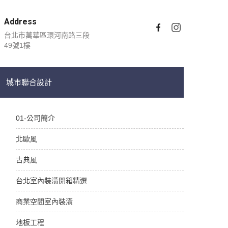
Address
台北市萬華區環河南路三段
49號1樓
城市聯合設計
01-公司簡介
北歐風
古典風
台北室內裝潢開箱精選
商業空間室內裝潢
地板工程