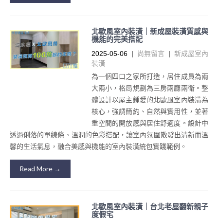
北歐風室內裝潢｜新成屋裝潢質感與
機能的完美搭配
2025-05-06
|
尚無留言
|
新成屋室內
裝潢
為一個四口之家所打造，居住成員為兩
大兩小，格局規劃為三房兩廳兩衛。整
體設計以屋主鍾愛的北歐風室內裝潢為
核心，強調簡約、自然與實用性，並著
重空間的開放感與居住舒適度。設計中
透過俐落的單線條、溫潤的色彩搭配，讓室內氛圍散發出清新而溫
馨的生活氣息，融合美感與機能的室內裝潢統包實踐範例。
Read More →
北歐風室內裝潢｜台北老屋翻新親子
度假宅