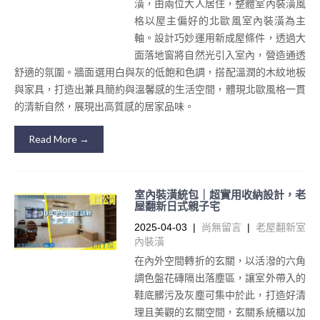
潢，由兩位大人居住，整體室內裝潢風
格以屋主偏好的北歐風室內裝潢為主
軸。設計巧妙運用新成屋條件，透過大
面落地窗將自然光引入室內，營造通透
舒適的氛圍。牆面選用白與灰的低飽和色調，搭配溫潤的木紋地板
與家具，打造出兼具簡約與溫馨感的生活空間，體現北歐風格一貫
的清新自然，展現出高質感的居家品味。
Read More →
室內裝潢統包｜超實用收納設計，老
屋翻新日式親子宅
2025-04-03
|
尚無留言
|
老屋翻新室
內裝潢
在內外空間轉折的玄關，以活潑的六角
調色盤花磚隔出落塵區，讓室外帶入的
鞋底髒污及灰塵可集中於此，打造好清
理且美觀的玄關空間，玄關系統櫃以加