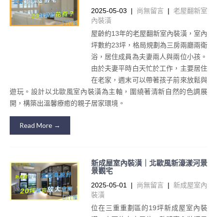
2025-05-03
|
尚無留言
|
老屋翻新室
內裝潢
屋齡約13年的老屋翻新室內裝潢，室內
坪數約23坪，格局規劃為三房兩廳兩衛
浴，居住成員為夫妻兩人與兩位小孩。
由於夫妻平時白天忙於工作，主要居住
在老家，週末可以帶著孩子前來放鬆與
遊玩。設計以北歐風室內裝潢為主軸，圍繞著清新自然的色調展
開，構築出溫馨療癒的親子居家環境。
Read More →
新成屋室內裝潢｜北歐風新濠漾河景
景觀宅
2025-05-01
|
尚無留言
|
新成屋室內
裝潢
位在三重重劃區的19坪新成屋室內裝