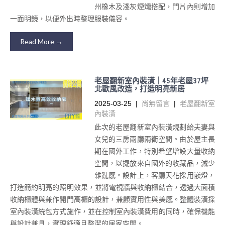
州橡木及淺灰煙燻搭配，門片內則增加
一面明鏡，以便外出時整理服裝儀容。
Read More →
老屋翻新室內裝潢｜45年老屋37坪
北歐風改造，打造明亮新居
2025-03-25
|
尚無留言
|
老屋翻新室
內裝潢
此次的老屋翻新室內裝潢規劃給夫妻與
女兒的三房兩廳兩衛空間。由於屋主長
期在國外工作，特別希望增設大量收納
空間，以擺放來自國外的收藏品，減少
雜亂感。設計上，客廳天花採用嵌燈，
打造簡約明亮的照明效果，並將電視牆與收納櫃結合，透過大面積
收納櫃體與兼作開門高櫃的設計，兼顧實用性與美感。整體裝潢採
室內裝潢統包方式施作，並在控制室內裝潢費用的同時，確保機能
與設計兼具，實現舒適且整潔的居家空間。