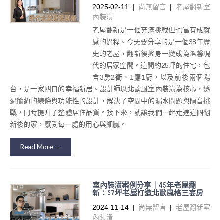
2025-02-11
|
尚無留言
|
老屋翻新室
內裝潢
老屋翻新是一個充滿挑戰但也富有成就
感的過程。今天要分享的是一個38年歷
史的老屋，翻新後搖身一變成為溫馨現
代的居家空間。這間約25坪的住宅，包
含3房2衛、1廳1廚，以及前後兩個陽
台，是一家四口的幸福新居。設計師以北歐風室內裝潢為核心，透
過簡約的線條與功能性的設計，解決了空間中的漏水問題與隔音挑
戰，同時提升了整體居住品質。接下來，就讓我們一起走進這個翻
新後的家，感受每一處的用心與細膩。
Read More →
室內裝潢案例分享｜45年老屋翻
新：37坪老屋打造北歐風格三套房
2024-11-14
|
尚無留言
|
老屋翻新室
內裝潢