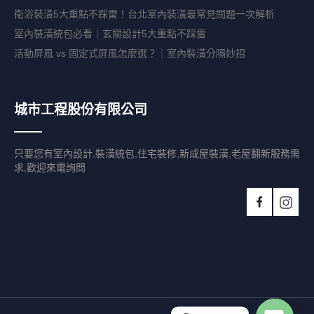
衛浴裝潢5大重點不踩雷！台北室內裝潢最常見問題一次解析
室內裝潢統包必看｜玄關設計5大重點不踩雷
活動屏風 vs 固定式屏風怎麼選？｜室內裝潢分隔妙招
城市工程股份有限公司
只要您有室內設計,裝潢統包,住宅裝修,新成屋裝潢,老屋翻新服務需
求,歡迎來電詢問