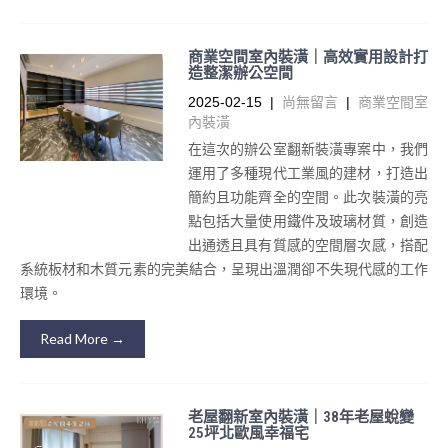
商業空間室內裝潢｜高效實用設計打
造整潔辦公空間
2025-02-15
|
尚無留言
|
商業空間室
內裝潢
在這次的辦公室翻新裝潢專案中，我們
運用了多種現代工業風的建材，打造出
簡約且功能齊全的空間。此次裝潢的亮
點包括大量使用鐵件及玻璃材質，創造
出通透且具有質感的空間層次感，搭配
系統板材和木質元素的完美結合，呈現出溫潤卻不失現代感的工作
環境。
Read More →
老屋翻新室內裝潢｜38年老屋蛻變
25坪北歐風幸福宅