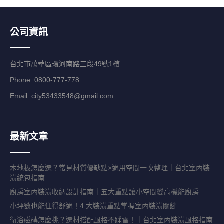
公司資訊
台北市萬華區環河南路三段49號1樓
Phone: 0800-777-778
Email:
city53433548@gmail.com
最新文章
木地板怎麼選？常見材質優缺點×適用空間一次整理｜台北室內裝
潢統包指南
廚房室內裝潢收納設計指南｜五大重點讓小空間變高機能廚房
小坪數也能住得舒適！4 大裝潢重點掌握室內裝潢關鍵
衛浴磁磚怎麼挑？選材搭配風格不踩雷！｜台北室內裝潢風格指南