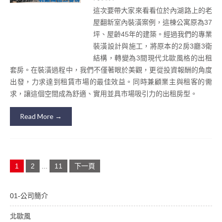
這次要帶大家來看看位於內湖路上的老
屋翻新室內裝潢案例，這棟公寓原為37
坪、屋齡45年的建築。經過我們的專業
裝潢設計與施工，將原本的2房3廳3衛
結構，轉變為3間現代北歐風格的出租
套房。在裝潢過程中，我們不僅著眼於美觀，更從投資報酬的角度
出發，力求達到租賃市場的最佳效益。同時兼顧業主與租客的需
求，讓這個空間成為舒適、實用並具市場吸引力的出租房型。
Read More →
文
1
2
...
11
下一頁
章
分
頁
01-公司簡介
北歐風