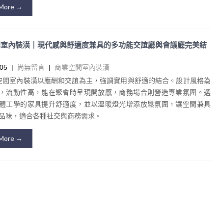
More →
間室內裝潢｜現代感與舒適度兼具的多功能交誼廳與會議廳完美結
05
|
尚無留言
|
商業空間室內裝潢
空間室內裝潢以應酬和交誼為主，強調實用與舒適的結合。設計風格為
，流動性高，能在聚會時呈現開放感，商務場合則營造專業氛圍。選
體工學的家具提升舒適度，並以溫暖燈光增添放鬆氛圍，讓空間兼具
品味，適合各種社交與商務需求。
More →