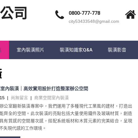
公司
0800-777-778
city53433548@gmail.com
選
室內裝潢照片
裝潢知識家Q&A
裝潢影音
潢
間室內裝潢｜高效實用設計打造整潔辦公空間
15
|
尚無留言
|
商業空間室內裝潢
辦公室翻新裝潢專案中，我們運用了多種現代工業風的建材，打造出
能齊全的空間。此次裝潢的亮點包括大量使用鐵件及玻璃材質，創造
具有質感的空間層次感，搭配系統板材和木質元素的完美結合，呈現
不失現代感的工作環境。