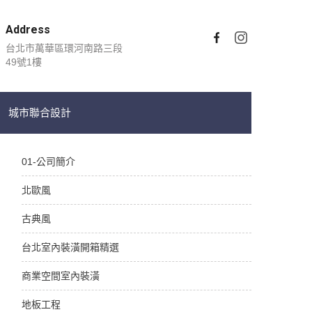
Address
台北市萬華區環河南路三段
49號1樓
城市聯合設計
01-公司簡介
北歐風
古典風
台北室內裝潢開箱精選
商業空間室內裝潢
地板工程