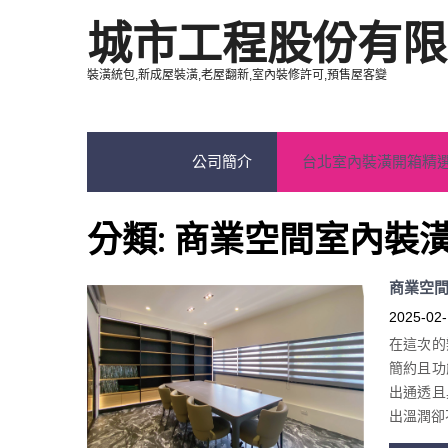
城市工程股份有限
裝潢統包,新成屋裝潢,老屋翻新,室內裝修許可,預售屋客變
公司簡介
台北室內裝潢開箱精
分類:
商業空間室內裝
商業空
2025-02-
在這次的
簡約且功
出通透且
出溫潤卻