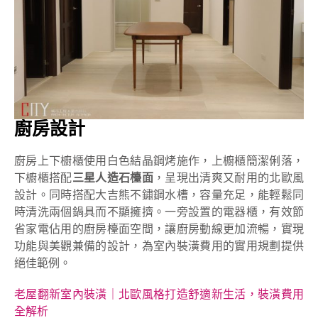
廚房設計
廚房上下櫥櫃使用白色結晶鋼烤施作，上櫥櫃簡潔俐落，
下櫥櫃搭配
三星人造石檯面
，呈現出清爽又耐用的北歐風
設計。同時搭配大吉熊不鏽鋼水槽，容量充足，能輕鬆同
時清洗兩個鍋具而不顯擁擠。一旁設置的電器櫃，有效節
省家電佔用的廚房檯面空間，讓廚房動線更加流暢，實現
功能與美觀兼備的設計，為室內裝潢費用的實用規劃提供
絕佳範例。
老屋翻新室內裝潢｜北歐風格打造舒適新生活，裝潢費用
全解析