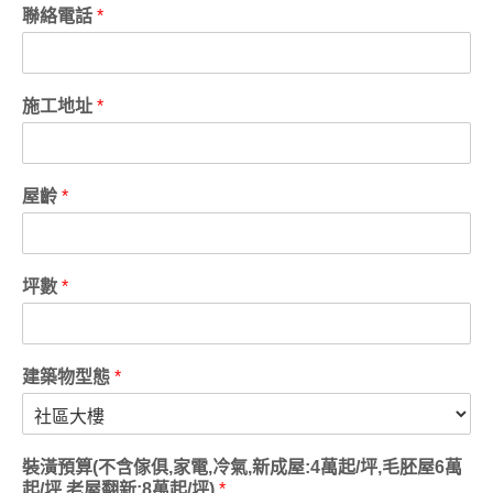
聯絡電話
*
施工地址
*
屋齡
*
坪數
*
建築物型態
*
裝潢預算(不含傢俱,家電,冷氣,新成屋:4萬起/坪,毛胚屋6萬
起/坪,老屋翻新:8萬起/坪)
*