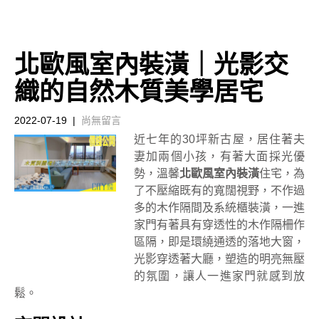
北歐風室內裝潢｜光影交
織的自然木質美學居宅
2022-07-19
|
尚無留言
近七年的30坪新古屋，居住著夫
妻加兩個小孩，有著大面採光優
勢，溫馨
北歐風室內裝潢
住宅，為
了不壓縮既有的寬闊視野，不作過
多的木作隔間及系統櫃裝潢，一進
家門有著具有穿透性的木作隔柵作
區隔，即是環繞通透的落地大窗，
光影穿透著大廳，塑造的明亮無壓
的氛圍，讓人一進家門就感到放
鬆。