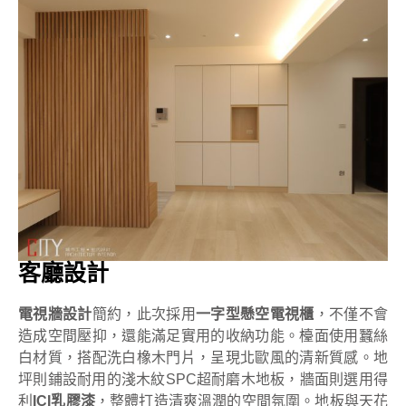
客廳設計
電視牆設計
簡約，此次採用
一字型懸空電視櫃
，不僅不會
造成空間壓抑，還能滿足實用的收納功能。檯面使用蠶絲
白材質，搭配洗白橡木門片，呈現北歐風的清新質感。地
坪則鋪設耐用的淺木紋SPC超耐磨木地板，牆面則選用得
利
ICI乳膠漆
，整體打造清爽溫潤的空間氛圍。地板與天花