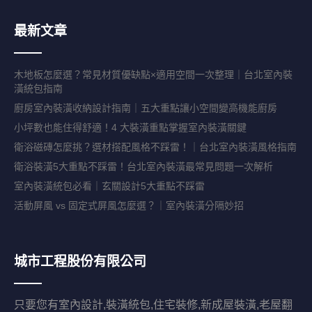
最新文章
木地板怎麼選？常見材質優缺點×適用空間一次整理｜台北室內裝
潢統包指南
廚房室內裝潢收納設計指南｜五大重點讓小空間變高機能廚房
小坪數也能住得舒適！4 大裝潢重點掌握室內裝潢關鍵
衛浴磁磚怎麼挑？選材搭配風格不踩雷！｜台北室內裝潢風格指南
衛浴裝潢5大重點不踩雷！台北室內裝潢最常見問題一次解析
室內裝潢統包必看｜玄關設計5大重點不踩雷
活動屏風 vs 固定式屏風怎麼選？｜室內裝潢分隔妙招
城市工程股份有限公司
只要您有室內設計,裝潢統包,住宅裝修,新成屋裝潢,老屋翻