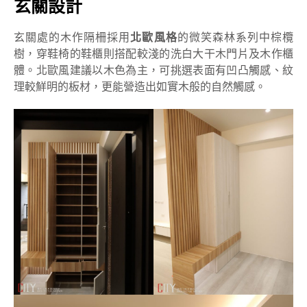
玄關設計
玄關處的木作隔柵採用
北歐風格
的微笑森林系列中棕欖
樹，穿鞋椅的鞋櫃則搭配較淺的洗白大干木門片及木作櫃
體。北歐風建議以木色為主，可挑選表面有凹凸觸感、紋
理較鮮明的板材，更能營造出如實木般的自然觸感。