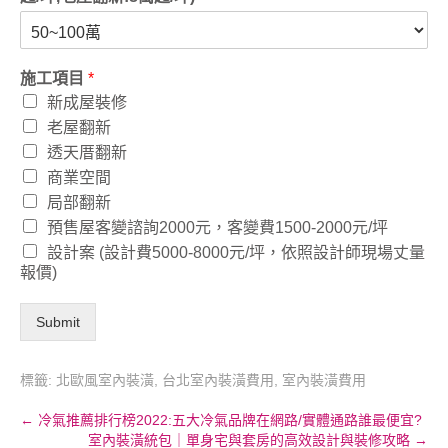
施工項目
*
新成屋裝修
老屋翻新
透天厝翻新
商業空間
局部翻新
預售屋客變諮詢2000元，客變費1500-2000元/坪
設計案 (設計費5000-8000元/坪，依照設計師現場丈量
報價)
Submit
標籤:
北歐風室內裝潢
,
台北室內裝潢費用
,
室內裝潢費用
Post
←
冷氣推薦排行榜2022:五大冷氣品牌在網路/實體通路誰最便宜?
室內裝潢統包｜單身宅與套房的高效設計與裝修攻略
→
navigation