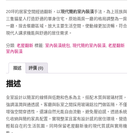
20坪的居家空間經過翻新，以
現代簡約室內裝潢
手法，為上班族與
三隻貓星人打造舒適的單身住宅。原始兩房一廳的格局調整為一房
一廳，捨去餐廳區域，放大主要生活空間，使動線更加流暢，符合
現代人講求機能與舒適的居住需求。
分類:
老屋翻新
標籤:
室內裝潢統包
,
現代簡約室內裝潢
,
老屋翻新
室內裝潢
描述
評價 (0)
描述
全室設計以簡潔的線條與低飽和色系為主，搭配木質與玻璃材質，
強調溫潤與通透感。客廳與臥室之間採用玻璃鋁拉門做區隔，不僅
增強空間穿透性，還讓自然光能自由流動，避免壓迫感。透過系統
化收納與簡約家具配置，實現整潔且富有設計感的居住環境，營造
輕鬆自在的生活氛圍，同時保留老屋翻新後的現代質感與實用機