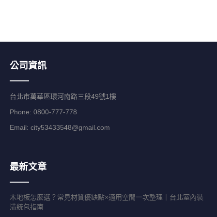
公司資訊
台北市萬華區環河南路三段49號1樓
Phone: 0800-777-778
Email:
city53433548@gmail.com
最新文章
木地板怎麼選？常見材質優缺點×適用空間一次整理｜台北室內裝
潢統包指南