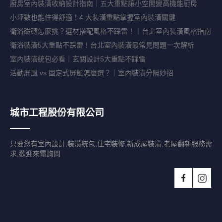
廚房室內裝潢收納設計指南｜五大重點讓小空間變高機能廚房
小坪數也能住得舒適！4 大裝潢重點掌握室內裝潢關鍵
衛浴磁磚怎麼挑？選材搭配風格不踩雷！｜台北室內裝潢風格指南
衛浴裝潢5大重點不踩雷！台北室內裝潢最常見問題一次解析
室內裝潢統包必看｜玄關設計5大重點不踩雷
活動屏風 vs 固定式屏風怎麼選？｜室內裝潢分隔妙招
城市工程股份有限公司
只要您有室內設計,裝潢統包,住宅裝修,新成屋裝潢,老屋翻新服務需
求,歡迎來電詢問