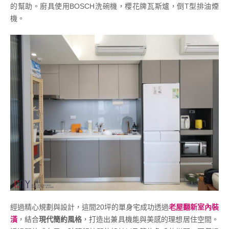
的幫助。廚具使用BOSCH洗碗機，櫻花牌瓦斯爐，倒T型排油煙
機。
經過精心規劃與設計，這間20坪的單身宅成功透過
老屋翻新室內裝
潢
，結合
現代簡約風格
，打造出兼具機能與美感的理想居住空間。