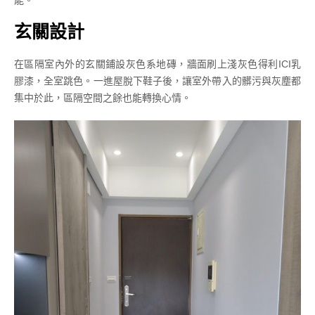
能。
玄關設計
在區隔室內外的玄關鋪設灰色系地磚，牆面刷上淺灰色得利ICI乳
膠漆，全室跳色。一進屋脫下鞋子後，讓室外帶入的髒污與灰塵都
集中於此，區隔空間之餘也能轉換心情。