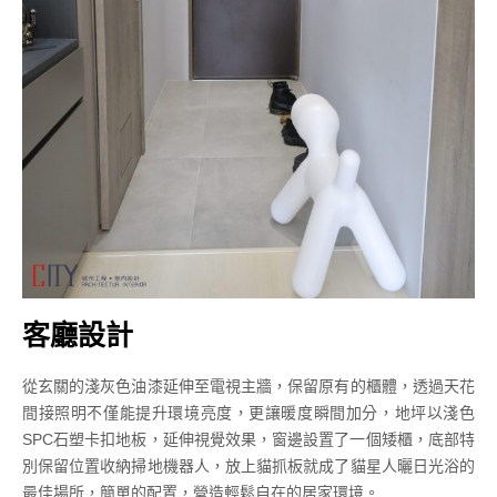
客廳設計
從玄關的淺灰色油漆延伸至電視主牆，保留原有的櫃體，透過天花
間接照明不僅能提升環境亮度，更讓暖度瞬間加分，地坪以淺色
SPC石塑卡扣地板，延伸視覺效果，窗邊設置了一個矮櫃，底部特
別保留位置收納掃地機器人，放上貓抓板就成了貓星人曬日光浴的
最佳場所，簡單的配置，營造輕鬆自在的居家環境。