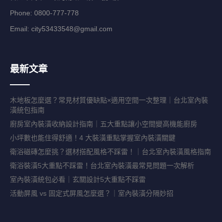
Phone: 0800-777-778
Email:
city53433548@gmail.com
最新文章
木地板怎麼選？常見材質優缺點×適用空間一次整理｜台北室內裝
潢統包指南
廚房室內裝潢收納設計指南｜五大重點讓小空間變高機能廚房
小坪數也能住得舒適！4 大裝潢重點掌握室內裝潢關鍵
衛浴磁磚怎麼挑？選材搭配風格不踩雷！｜台北室內裝潢風格指南
衛浴裝潢5大重點不踩雷！台北室內裝潢最常見問題一次解析
室內裝潢統包必看｜玄關設計5大重點不踩雷
活動屏風 vs 固定式屏風怎麼選？｜室內裝潢分隔妙招