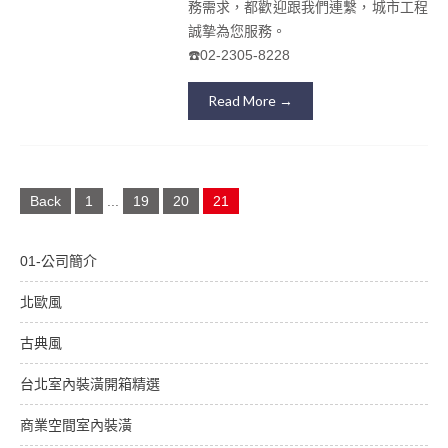
務需求，都歡迎跟我們連繫，城市工程
誠摯為您服務。
☎️02-2305-8228
Read More →
Posts
Back
1
...
19
20
21
navigation
01-公司簡介
北歐風
古典風
台北室內裝潢開箱精選
商業空間室內裝潢