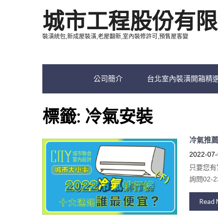
城市工程股份有限
裝潢統包,新成屋裝潢,老屋翻新,室內裝修許可,預售屋客變
公司簡介
台北室內裝潢開箱精
標籤:
冷氣安裝
冷氣推薦
2022-07-
只要您有
詢問02-23
Read 