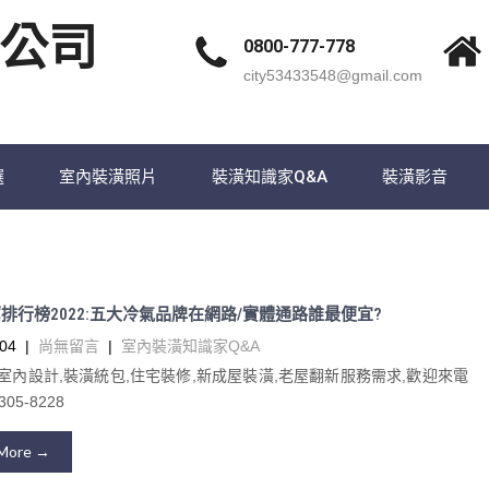
公司
0800-777-778
city53433548@gmail.com
選
室內裝潢照片
裝潢知識家Q&A
裝潢影音
排行榜2022:五大冷氣品牌在網路/實體通路誰最便宜?
04
|
尚無留言
|
室內裝潢知識家Q&A
室內設計,裝潢統包,住宅裝修,新成屋裝潢,老屋翻新服務需求,歡迎來電
05-8228
More →