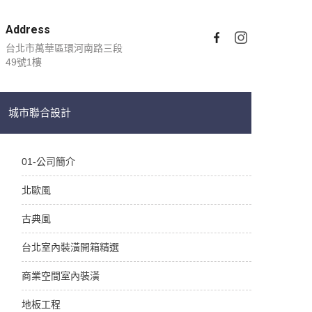
Address
台北市萬華區環河南路三段
49號1樓
城市聯合設計
01-公司簡介
北歐風
古典風
台北室內裝潢開箱精選
商業空間室內裝潢
地板工程