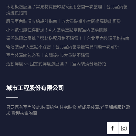
木地板怎麼選？常見材質優缺點×適用空間一次整理｜台北室內裝
潢統包指南
廚房室內裝潢收納設計指南｜五大重點讓小空間變高機能廚房
小坪數也能住得舒適！4 大裝潢重點掌握室內裝潢關鍵
衛浴磁磚怎麼挑？選材搭配風格不踩雷！｜台北室內裝潢風格指南
衛浴裝潢5大重點不踩雷！台北室內裝潢最常見問題一次解析
室內裝潢統包必看｜玄關設計5大重點不踩雷
活動屏風 vs 固定式屏風怎麼選？｜室內裝潢分隔妙招
城市工程股份有限公司
只要您有室內設計,裝潢統包,住宅裝修,新成屋裝潢,老屋翻新服務需
求,歡迎來電詢問