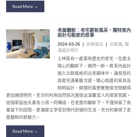
Read More →
老屋翻新：老宅嶄新風采，獨特室內
設計勾勒家的故事
2024-03-26
|
尚無留言
|
北歐風
,
裝
潢設計照片
士林區有一處富有歷史的老宅，在屋主
精心的翻新下，煥然一新。將室內設計
融入北歐風格的古老韻味中，讓長型的
房屋充滿著層次感。精心挑選的家具及
照明設計，開闊的窗使著整個空間變得
更加通透明亮，充分的利用自然採光營造出溫馨宜人的居家氛圍。
這個家庭由夫妻及小孩一同構成，在老屋的翻新下，不僅保留了長
輩留下的回憶，更讓屋主享受到現代舒適的生活，充分的展現了老
屋翻新的新魅力。
Read More →