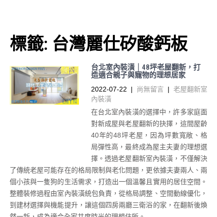
標籤:
台灣麗仕矽酸鈣板
台北室內裝潢｜48坪老屋翻新，打
造適合親子與寵物的理想居家
2022-07-22
|
尚無留言
|
老屋翻新室
內裝潢
在台北室內裝潢的選擇中，許多家庭面
對新成屋與老屋翻新的抉擇，這間屋齡
40年的48坪老屋，因為坪數寬敞、格
局彈性高，最終成為屋主夫妻的理想選
擇。透過老屋翻新室內裝潢，不僅解決
了傳統老屋可能存在的格局限制與老化問題，更依據夫妻兩人、兩
個小孩與一隻狗的生活需求，打造出一個溫馨且實用的居住空間。
整體裝修過程由室內裝潢統包負責，從格局調整、空間動線優化，
到建材選擇與機能提升，讓這個四房兩廳三衛浴的家，在翻新後煥
然一新，成為適合全家共度時光的理想住所。