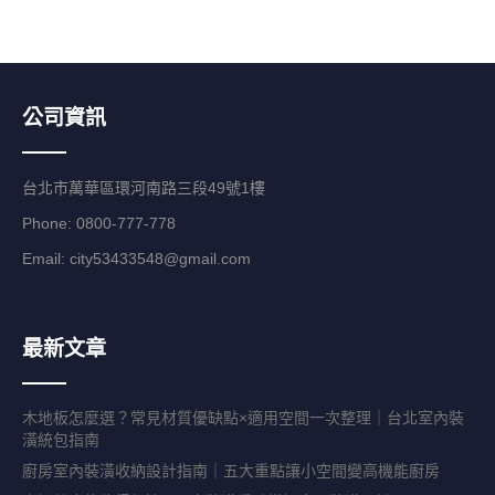
公司資訊
台北市萬華區環河南路三段49號1樓
Phone: 0800-777-778
Email:
city53433548@gmail.com
最新文章
木地板怎麼選？常見材質優缺點×適用空間一次整理｜台北室內裝
潢統包指南
廚房室內裝潢收納設計指南｜五大重點讓小空間變高機能廚房