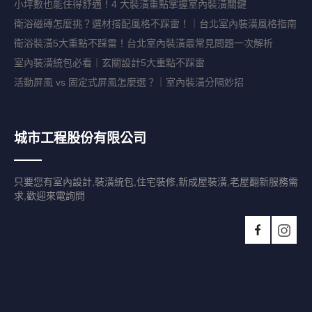
小坪數也能住得舒適！4 大裝潢重點掌握室內裝潢關鍵
衛浴磁磚怎麼挑？選材搭配風格不踩雷！｜台北室內裝潢風格指南
衛浴裝潢5大重點不踩雷！台北室內裝潢最常見問題一次解析
室內裝潢統包必看｜玄關設計5大重點不踩雷
活動屏風 vs 固定式屏風怎麼選？｜室內裝潢分隔妙招
城市工程股份有限公司
只要您有室內設計,裝潢統包,住宅裝修,新成屋裝潢,老屋翻新服務需
求,歡迎來電詢問