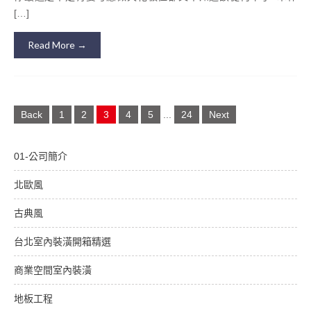
[…]
Read More →
Posts
Back
1
2
3
4
5
...
24
Next
navigation
01-公司簡介
北歐風
古典風
台北室內裝潢開箱精選
商業空間室內裝潢
地板工程