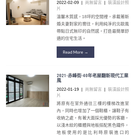
2022-02-09
|
尚無留言
|
裝潢設計照
片
溫馨木質感，18坪的空間裡，承載著新
婚夫妻對家的嚮往，利用純淨的北歐風
帶點日式無印的自然感，打造最簡單舒
適的住宅生活。
Read More →
2021-赤峰街-40年老屋翻新現代工業
風
2022-01-19
|
尚無留言
|
裝潢設計照
片
將原有在室外通往三樓的樓梯改進室
內，同時也增加了一個鞋櫃，讓鞋子有
收納之處，有著大面採光優勢的客廳，
以淺木紋的櫃體與地板搭配黑色鐵件，
地板使用的是比利時原裝進口的