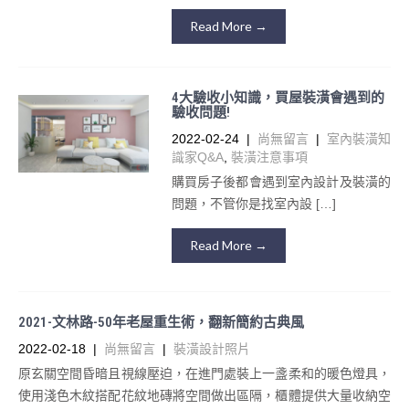
Read More →
4大驗收小知識，買屋裝潢會遇到的
驗收問題!
2022-02-24
|
尚無留言
|
室內裝潢知
識家Q&A
,
裝潢注意事項
購買房子後都會遇到室內設計及裝潢的
問題，不管你是找室內設 […]
Read More →
2021-文林路-50年⽼屋重⽣術，翻新簡約古典⾵
2022-02-18
|
尚無留言
|
裝潢設計照片
原⽞關空間昏暗且視線壓迫，在進⾨處裝上⼀盞柔和的暖⾊燈具，
使⽤淺⾊⽊紋搭配花紋地磚將空間做出區隔，櫃體提供⼤量收納空