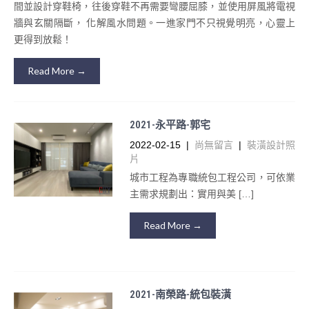
間並設計穿鞋椅，往後穿鞋不再需要彎腰屈膝，並使⽤屏⾵將電視
牆與⽞關隔斷， 化解⾵⽔問題。⼀進家⾨不只視覺明亮，⼼靈上
更得到放鬆！
Read More →
2021-永平路-郭宅
2022-02-15
|
尚無留言
|
裝潢設計照
片
城市工程為專職統包工程公司，可依業
主需求規劃出：實用與美 […]
Read More →
2021-南榮路-統包裝潢