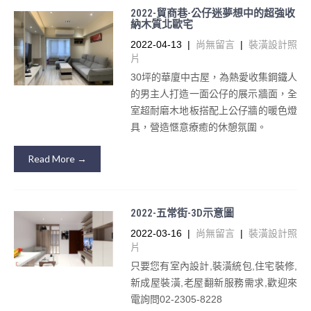
2022-貿商巷-公仔迷夢想中的超強收
納木質北歐宅
2022-04-13
|
尚無留言
|
裝潢設計照
片
30坪的華廈中古屋，為熱愛收集鋼鐵人
的男主人打造一面公仔的展示牆面，全
室超耐磨木地板搭配上公仔牆的暖色燈
具，營造愜意療癒的休憩氛圍。
Read More →
2022-五常街-3D示意圖
2022-03-16
|
尚無留言
|
裝潢設計照
片
只要您有室內設計,裝潢統包,住宅裝修,
新成屋裝潢,老屋翻新服務需求,歡迎來
電詢問02-2305-8228