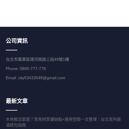
公司資訊
台北市萬華區環河南路三段49號1樓
Phone: 0800-777-778
Email:
city53433548@gmail.com
最新文章
木地板怎麼選？常見材質優缺點×適用空間一次整理｜台北室內裝
潢統包指南