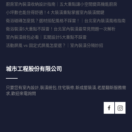
廚房室內裝潢收納設計指南｜五大重點讓小空間變高機能廚房
小坪數也能住得舒適！4 大裝潢重點掌握室內裝潢關鍵
衛浴磁磚怎麼挑？選材搭配風格不踩雷！｜台北室內裝潢風格指南
衛浴裝潢5大重點不踩雷！台北室內裝潢最常見問題一次解析
室內裝潢統包必看｜玄關設計5大重點不踩雷
活動屏風 vs 固定式屏風怎麼選？｜室內裝潢分隔妙招
城市工程股份有限公司
只要您有室內設計,裝潢統包,住宅裝修,新成屋裝潢,老屋翻新服務需
求,歡迎來電詢問