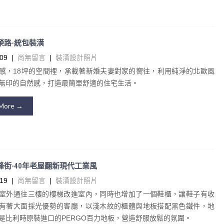
南榮路-統包裝潢
09
|
尚無留言
|
裝潢設計照片
感，18坪的空間裡，承載著新婚夫妻對家的嚮往，利用純淨的北歐風
無印的自然感，打造最簡單舒適的住宅生活。
More →
-赤峰街-40年老屋翻新現代工業風
19
|
尚無留言
|
裝潢設計照片
室外通往三樓的樓梯改進室內，同時也增加了一個鞋櫃，讓鞋子有收
有著大面採光優勢的客廳，以淺木紋的櫃體與地板搭配黑色鐵件，地
是比利時原裝進口的PERGO百力地板，營造舒服放鬆的氛圍。