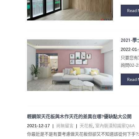
Read 
2021-學
2022-01-
只要您有
詢問02-23
Read 
輕鋼架天花板與木作天花的差異在哪?優缺點大公開
2021-12-17
|
尚無留言
|
天花板
,
室內裝潢知識家Q&A
你最近是不是有要考慮做天花板但卻又不知道該從何下手?木作