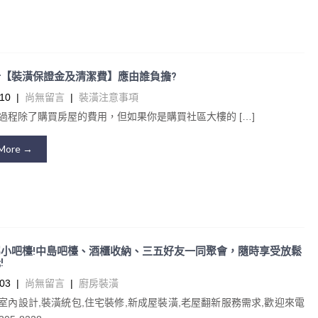
【裝潢保證金及清潔費】應由誰負擔?
10
|
尚無留言
|
裝潢注意事項
過程除了購買房屋的費用，但如果你是購買社區大樓的 […]
More →
小吧檯!中島吧檯、酒櫃收納、三五好友一同聚會，隨時享受放鬆
!
03
|
尚無留言
|
廚房裝潢
室內設計,裝潢統包,住宅裝修,新成屋裝潢,老屋翻新服務需求,歡迎來電