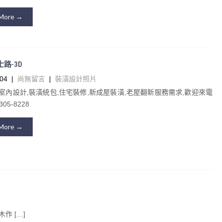
More →
士路-3D
04
|
尚無留言
|
裝潢設計照片
室內設計,裝潢統包,住宅裝修,新成屋裝潢,老屋翻新服務需求,歡迎來電
05-8228
More →
 […]