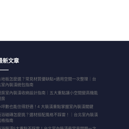
最新文章
木地板怎麼選？常見材質優缺點×適用空間一次整理｜台
北室內裝潢統包指南
廚房室內裝潢收納設計指南｜五大重點讓小空間變高機能
廚房
小坪數也能住得舒適！4 大裝潢重點掌握室內裝潢關鍵
衛浴磁磚怎麼挑？選材搭配風格不踩雷！｜台北室內裝潢
風格指南
衛浴裝潢5大重點不踩雷！台北室內裝潢最常見問題一次