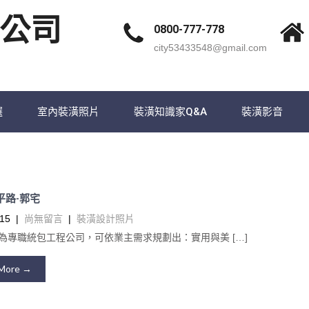
公司
0800-777-778
city53433548@gmail.com
選
室內裝潢照片
裝潢知識家Q&A
裝潢影音
永平路-郭宅
15
|
尚無留言
|
裝潢設計照片
為專職統包工程公司，可依業主需求規劃出：實用與美 […]
More →