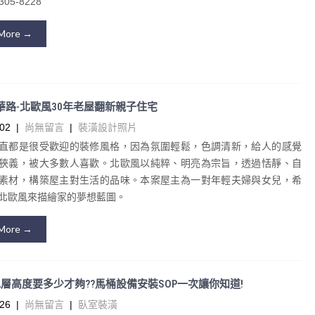
05-8228
More →
-中華路-北歐風30年老屋翻新親子住宅
02
|
尚無留言
|
裝潢設計照片
直都是很受歡迎的裝修風格，因為氛圍輕鬆，色調清新，給人的感覺
狹義，被大多數人喜歡。北歐風以純粹、明亮為宗旨，透過恬靜、自
素材，構築屋主對生活的品味。本案屋主為一對年輕夫婦與女兒，希
北歐風來描繪家的夢想藍圖。
More →
層高度要多少才夠??馬桶設備安裝SOP一次讓你知道!
26
|
尚無留言
|
臥室裝潢