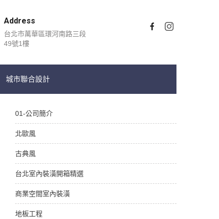
Address
台北市萬華區環河南路三段
49號1樓
城市聯合設計
01-公司簡介
北歐風
古典風
台北室內裝潢開箱精選
商業空間室內裝潢
地板工程