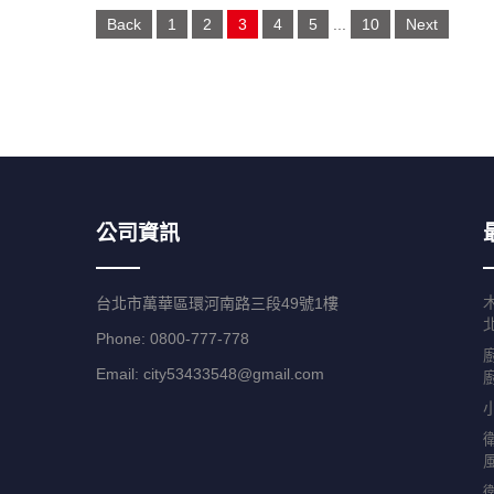
Posts
Back
1
2
3
4
5
...
10
Next
navigation
公司資訊
台北市萬華區環河南路三段49號1樓
Phone: 0800-777-778
Email:
city53433548@gmail.com