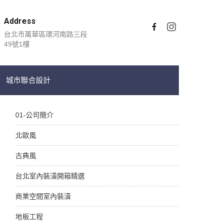
Address
台北市萬華區環河南路三段
49號1樓
城市聯合設計
01-公司簡介
北歐風
古典風
台北室內裝潢開箱精選
商業空間室內裝潢
地板工程