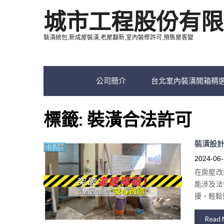
城市工程股份有限
裝潢統包,新成屋裝潢,老屋翻新,室內裝修許可,預售屋客變
公司簡介
台北室內裝潢開箱精
標籤:
裝潢合法許可
裝潢設
2024-06-
在房屋改
能涉及法
擾，輕鬆
Read 