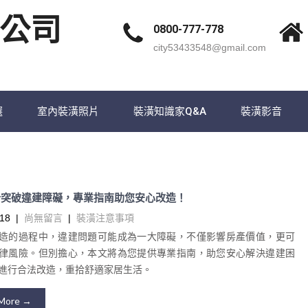
公司
0800-777-778
city53433548@gmail.com
選
室內裝潢照片
裝潢知識家Q&A
裝潢影音
計突破違建障礙，專業指南助您安心改造！
18
|
尚無留言
|
裝潢注意事項
造的過程中，違建問題可能成為一大障礙，不僅影響房產價值，更可
律風險。但別擔心，本文將為您提供專業指南，助您安心解決違建困
進行合法改造，重拾舒適家居生活。
More →