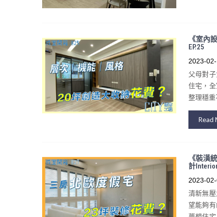
《室內設計
EP.25
2023-02-
父母對子
住宅，全
整理穩重
Read 
《裝潢統
計Interior
2023-02-
清新無壓
望能夠有
夢想住宅