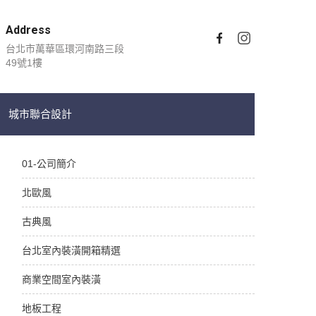
Address
台北市萬華區環河南路三段
49號1樓
城市聯合設計
01-公司簡介
北歐風
古典風
台北室內裝潢開箱精選
商業空間室內裝潢
地板工程