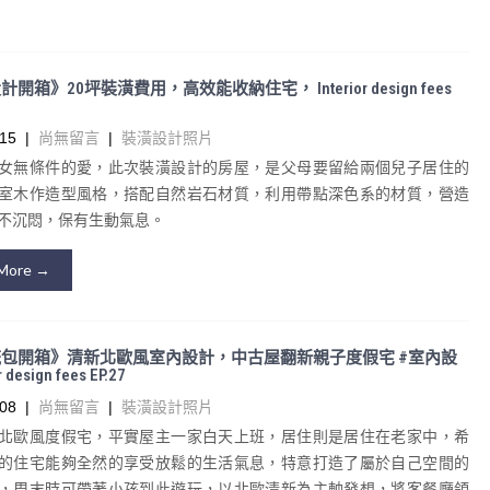
開箱》20坪裝潢費用，高效能收納住宅， Interior design fees
15
|
尚無留言
|
裝潢設計照片
女無條件的愛，此次裝潢設計的房屋，是父母要留給兩個兒子居住的
室木作造型風格，搭配自然岩石材質，利用帶點深色系的材質，營造
不沉悶，保有生動氣息。
More →
包開箱》清新北歐風室內設計，中古屋翻新親子度假宅 #室內設
 design fees EP.27
08
|
尚無留言
|
裝潢設計照片
北歐風度假宅，平實屋主一家白天上班，居住則是居住在老家中，希
的住宅能夠全然的享受放鬆的生活氣息，特意打造了屬於自己空間的
，周末時可帶著小孩到此遊玩，以北歐清新為主軸發想，將客餐廳領