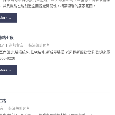
，兼具機能也能創造空間視覺開闊性，構築溫馨的居家氛圍。
More →
承德路七段
17
|
尚無留言
|
裝潢設計照片
室內設計,裝潢統包,住宅裝修,新成屋裝潢,老屋翻新服務需求,歡迎來電
05-8228
More →
育仁路
言
|
裝潢設計照片