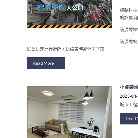
網路科技
的詐騙陷
裝潢蟑螂
裝潢蟑螂
班會快速進行拆除，快結束時卻停了下來
Read More →
小資裝
2023-04-
城市工程
Read 