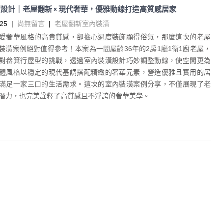
設計｜老屋翻新 × 現代奢華，優雅動線打造高質感居家
25
|
尚無留言
|
老屋翻新室內裝潢
愛奢華風格的高貴質感，卻擔心過度裝飾顯得俗氣，那麼這次的老屋
裝潢案例絕對值得參考！本案為一間屋齡36年的2房1廳1衛1廚老屋，
對畚箕行屋型的挑戰，透過室內裝潢設計巧妙調整動線，使空間更為
體風格以穩定的現代基調搭配精緻的奢華元素，營造優雅且實用的居
滿足一家三口的生活需求。這次的室內裝潢案例分享，不僅展現了老
潛力，也完美詮釋了高質感且不浮誇的奢華美學。