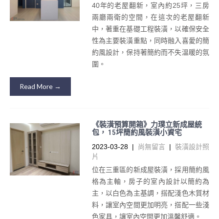
40年的老屋翻新，室內約25坪，三房
兩廳兩衛的空間，在這次的老屋翻新
中，著重在基礎工程裝潢，以確保安全
性為主要裝潢重點，同時融入喜愛的簡
約風設計，保持著簡約而不失溫暖的氛
圍。
Read More →
《裝潢預算開箱》力璞立新成屋統
包， 15坪簡約風裝潢小資宅
2023-03-28
|
尚無留言
|
裝潢設計照
片
位在三重區的新成屋裝潢，採用簡約風
格為主軸，房子的室內設計以簡約為
主，以白色為主基調，搭配淺色木質材
料，讓室內空間更加明亮，搭配一些淺
色家具，讓室內空間更加溫馨舒適。