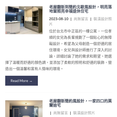
老屋翻新到簡約北歐風設計，明亮落
地窗照亮幸福退休住宅
2023-08-10
|
尚無留言
|
裝潢設計照
片
位於台北市中正區的一樓公寓，一位孝
順的女兒為長輩規劃了一個貼心的無障
礙設計，希望為父母創造一個舒適的居
住環境，女兒與設計師進行了深入的討
論，詳細討論了她的需求和期望。她選
擇了溫暖而舒適的顏色調，並添加了柔軟的照明和舒適的裝飾，營
造出一個溫馨和富有人情味的環境。
Read More →
老屋翻新簡約風設計，一家四口的莫
蘭迪宅
|
尚無留言
|
裝潢設計照片