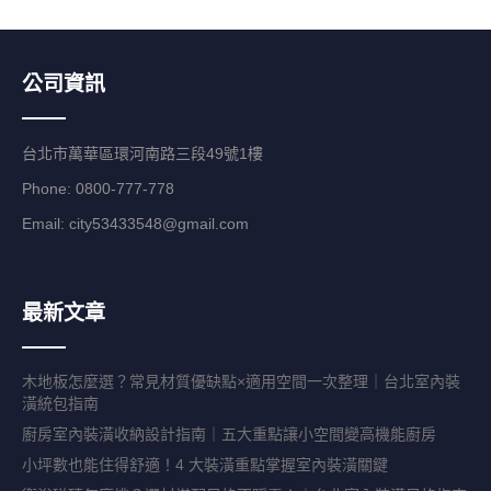
公司資訊
台北市萬華區環河南路三段49號1樓
Phone: 0800-777-778
Email:
city53433548@gmail.com
最新文章
木地板怎麼選？常見材質優缺點×適用空間一次整理｜台北室內裝
潢統包指南
廚房室內裝潢收納設計指南｜五大重點讓小空間變高機能廚房
小坪數也能住得舒適！4 大裝潢重點掌握室內裝潢關鍵