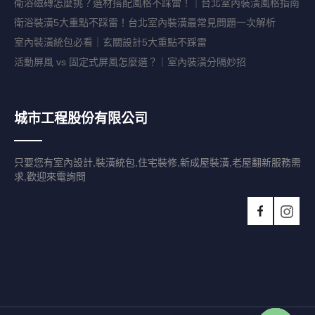
衛浴磁磚怎麼挑？選材搭配風格不踩雷！｜台北室內裝潢風格指南
衛浴裝潢5大重點不踩雷！台北室內裝潢最常見問題一次解析
室內裝潢統包必看｜玄關設計5大重點不踩雷
活動屏風 vs 固定式屏風怎麼選？｜室內裝潢分隔妙招
城市工程股份有限公司
只要您有室內設計,裝潢統包,住宅裝修,新成屋裝潢,老屋翻新服務需
求,歡迎來電詢問