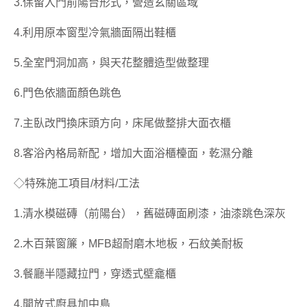
3.保留入門前陽台形式，營造玄關區域
4.利用原本窗型冷氣牆面隔出鞋櫃
5.全室門洞加高，與天花整體造型做整理
6.門色依牆面顏色跳色
7.主臥改門換床頭方向，床尾做整排大面衣櫃
8.客浴內格局新配，增加大面浴櫃檯面，乾濕分離
◇特殊施工項目/材料/工法
1.清水模磁磚（前陽台），舊磁磚面刷漆，油漆跳色深灰
2.木百葉窗簾，MFB超耐磨木地板，石紋美耐板
3.餐廳半隱藏拉門，穿透式壁龕櫃
4.開放式廚具加中島