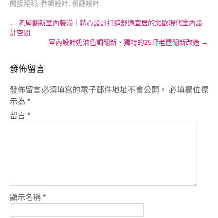
間接照明
,
鞋櫃設計
,
餐廳設計
Post
←
老屋翻新室內裝潢｜精心設計打造舒適宜居的北歐現代室內設
計空間
navigation
室內設計奶油色調翻新、獨特的25坪老屋翻新改造
→
發佈留言
發佈留言必須填寫的電子郵件地址不會公開。
必填欄位標
示為
*
留言
*
顯示名稱
*