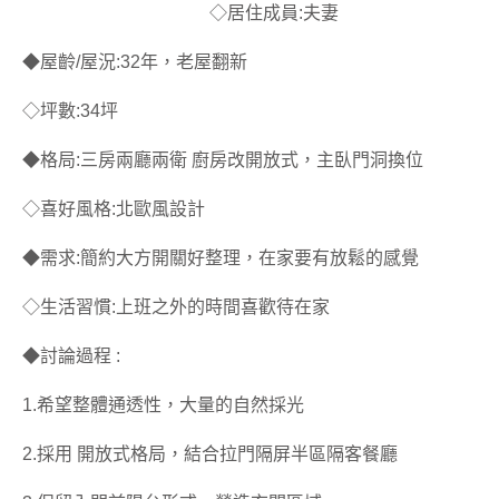
◇居住成員:夫妻
◆屋齡/屋況:32年，老屋翻新
◇坪數:34坪
◆格局:三房兩廳兩衛 廚房改開放式，主臥門洞換位
◇喜好風格:北歐風設計
◆需求:簡約大方開關好整理，在家要有放鬆的感覺
◇生活習慣:上班之外的時間喜歡待在家
◆討論過程 :
1.希望整體通透性，大量的自然採光
2.採用 開放式格局，結合拉門隔屏半區隔客餐廳