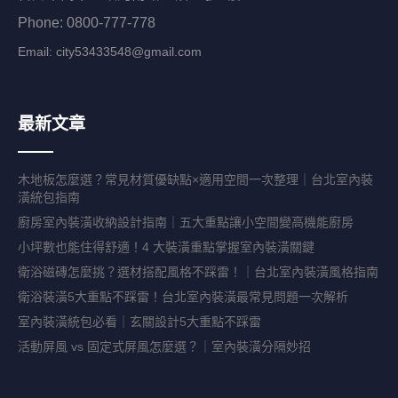
Phone: 0800-777-778
Email:
city53433548@gmail.com
最新文章
木地板怎麼選？常見材質優缺點×適用空間一次整理｜台北室內裝
潢統包指南
廚房室內裝潢收納設計指南｜五大重點讓小空間變高機能廚房
小坪數也能住得舒適！4 大裝潢重點掌握室內裝潢關鍵
衛浴磁磚怎麼挑？選材搭配風格不踩雷！｜台北室內裝潢風格指南
衛浴裝潢5大重點不踩雷！台北室內裝潢最常見問題一次解析
室內裝潢統包必看｜玄關設計5大重點不踩雷
活動屏風 vs 固定式屏風怎麼選？｜室內裝潢分隔妙招