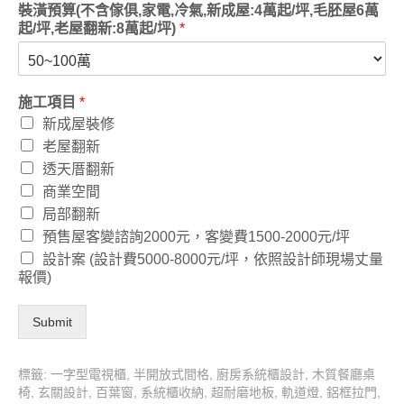
裝潢預算(不含傢俱,家電,冷氣,新成屋:4萬起/坪,毛胚屋6萬
起/坪,老屋翻新:8萬起/坪)
*
施工項目
*
新成屋裝修
老屋翻新
透天厝翻新
商業空間
局部翻新
預售屋客變諮詢2000元，客變費1500-2000元/坪
設計案 (設計費5000-8000元/坪，依照設計師現場丈量
報價)
Submit
標籤:
一字型電視櫃
,
半開放式間格
,
廚房系統櫃設計
,
木質餐廳桌
椅
,
玄關設計
,
百葉窗
,
系統櫃收納
,
超耐磨地板
,
軌道燈
,
鋁框拉門
,