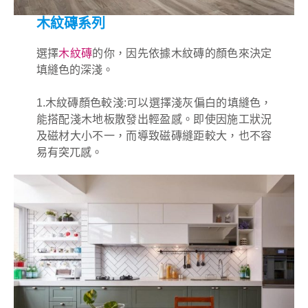
木紋磚系列
選擇
木紋磚
的你，因先依據木紋磚的顏色來決定
填縫色的深淺。
1.木紋磚顏色較淺:可以選擇淺灰偏白的填縫色，
能搭配淺木地板散發出輕盈感。即使因施工狀況
及磁材大小不一，而導致磁磚縫距較大，也不容
易有突兀感。