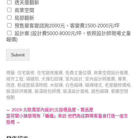
透天厝翻新
商業空間
局部翻新
預售屋客變諮詢2000元，客變費1500-2000元/坪
設計案 (設計費5000-8000元/坪，依照設計師現場丈量
報價)
Submit
標籤:
住宅裝修
,
住宅裝修推薦
,
免費丈量估價
,
商業空間設計推薦
,
城市工程
,
填縫劑
,
大理石紋磚
,
室內設計
,
室內設計師推薦
,
專業
,
改造
,
新成屋裝潢時間
,
木紋磚
,
白色磁磚
,
磁磚樣式
,
老屋翻修價格
,
裝潢好評推薦
,
裝潢統包師傅
,
裝潢設計風格
,
跳色磁磚
,
餐廳空間
規劃
Post
←
2019-北歐風室內設計|北投樣品屋、實品屋
當荷蘭小鎮發現有「蝙蝠」來訪 他們為這群稀客量身打造一座生
navigation
態橋
→