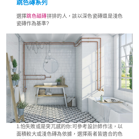
跳色磚系列
選擇
跳色磁磚
拼排的人，該以深色瓷磚還是淺色
瓷磚作為基準?
1.怕失敗或是突兀感的你:可參考設計師作法，以
面積較大或淺色磚為依據，選擇兩者皆適合的色