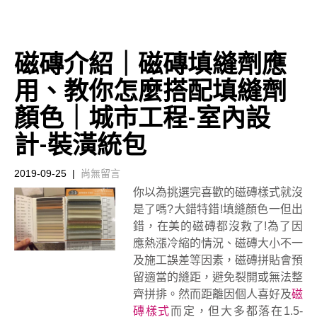
磁磚介紹｜磁磚填縫劑應
用、教你怎麼搭配填縫劑
顏色｜城市工程-室內設
計-裝潢統包
2019-09-25
|
尚無留言
你以為挑選完喜歡的磁磚樣式就沒
是了嗎?大錯特錯!填縫顏色一但出
錯，在美的磁磚都沒救了!為了因
應熱漲冷縮的情況、磁磚大小不一
及施工誤差等因素，磁磚拼貼會預
留適當的縫距，避免裂開或無法整
齊拼排。然而距離因個人喜好及
磁
磚樣式
而定，但大多都落在1.5-