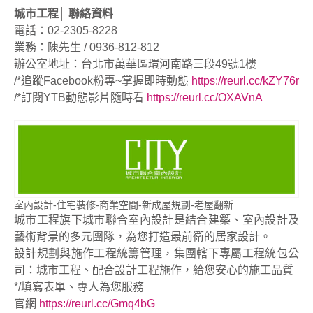
城市工程│ 聯絡資料
電話：02-2305-8228
業務：陳先生 / 0936-812-812
辦公室地址：台北市萬華區環河南路三段49號1樓
/*追蹤Facebook粉專~掌握即時動態
https://reurl.cc/kZY7
6r
/*訂閱YTB動態影片隨時看
https://reurl.cc/OXAVnA
室內設計-住宅裝修-商業空間-新成屋規劃-老屋翻新
城市工程旗下城市聯合室內設計是結合建築、室內設計及
藝術背景的多元團隊，為您打造最前衛的居家設計。
設計規劃與施作工程統籌管理，集團轄下專屬工程統包公
司：城市工程、配合設計工程施作，給您安心的施工品質
*/填寫表單、專人為您服務
官網
https://reurl.cc/Gmq4bG