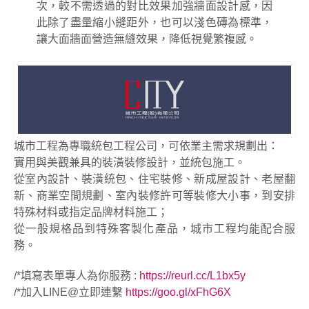
次，較不需透過的對比效果加強牆面設計感，因
此除了盡量縮小縫距外，也可以淺色磚為標準，
讓大面牆面營造無縫效果，降低視覺繁複感。
城市工程為專職統包工程公司，可依業主需求規劃出：
實用與美觀兼具的裝潢裝修設計，並統包施工。
從室內設計、裝潢統包、住宅裝修、新成屋設計、老屋翻
新、商業空間規劃、室內裝修許可等裝修大小事，到安排
特殊材料或指定品牌材料施工；
從一般規格品到特殊客製化產品，城市工程均能配合服
務。
/*填寫表單專人為你服務 :
https://reurl.cc/L1bx5y
/*加入LINE@立即連繫
https://goo.gl/xFhG6X