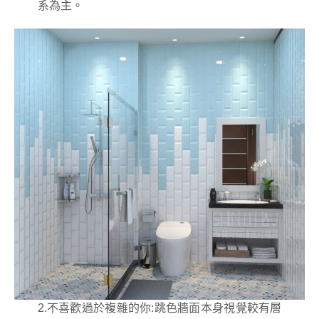
系為主。
2.不喜歡過於複雜的你:跳色牆面本身視覺較有層