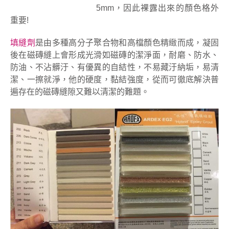
5mm，因此裸露出來的顏色格外
重要!
填縫劑
是由多種高分子聚合物和高檔顏色精緻而成，凝固
後在磁磚縫上會形成光滑如磁磚的潔淨面，耐磨、防水、
防油、不沾髒汙、有優異的自結性，不易藏汙納垢，易清
潔、一擦就淨，他的硬度，黏結強度，從而可徹底解決普
遍存在的磁磚縫隙又難以清潔的難題。