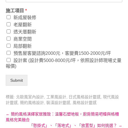
施工項目
*
新成屋裝修
老屋翻新
透天厝翻新
商業空間
局部翻新
預售屋客變諮詢2000元，客變費1500-2000元/坪
設計案 (設計費5000-8000元/坪，依照設計師現場丈量
報價)
Submit
標籤:
北歐風室內設計
,
工業風設計
,
日式風格設計靈感
,
現代風設
計靈感
,
簡約風格設計
,
裝潢設計靈感
,
風格設計靈感
Post
←
簡約風格演繹家居雅致：溫馨石塑地板，廚房簡易吧檯與格柵
風格完美融合
navigation
「懸掛式」、「落地式」、「放置型」如何挑選？
→