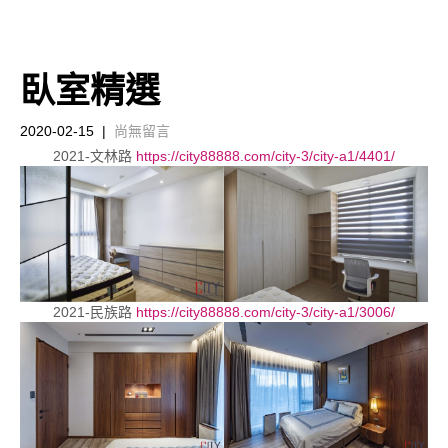
臥室精選
2020-02-15
|
尚無留言
2021-文林路
https://city88888.com/city-3/city-a1/4401/
2021-民族路
https://city88888.com/city-3/city-a1/3006/