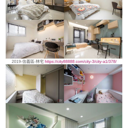
2019-信義區-林宅
https://city88888.com/city-3/city-a1/378/