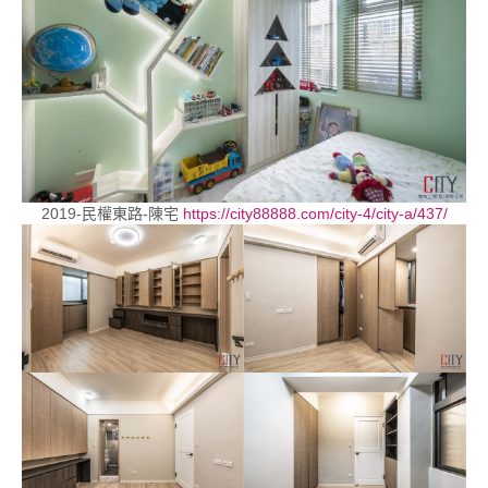
2019-民權東路-陳宅
https://city88888.com/city-4/city-a/437/