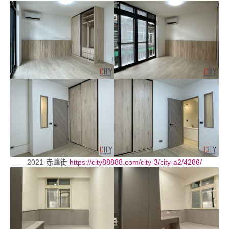
2021-赤峰街
https://city88888.com/city-3/city-a2/4286/