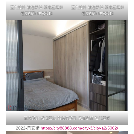
室內設計 統包裝潢 新成屋設計
室內設計 統包裝潢 新成屋設計
老屋翻新 住宅裝修
老屋翻新 住宅裝修
室內設計 統包裝潢 新成屋設計 老屋翻新 住宅裝修
2022-景安街
https://city88888.com/city-3/city-a2/5002/