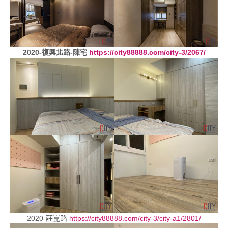
2020-復興北路-陳宅
https://city88888.com/city-3/2067/
2020-莊崑路
https://city88888.com/city-3/city-a1/2801/