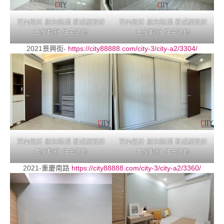
室內設計 統包裝潢 新成屋設計
室內設計 統包裝潢 新成屋設計
老屋翻新 住宅裝修
老屋翻新 住宅裝修
2021景興街-
https://city88888.com/city-3/city-a2/3304/
室內設計 統包裝潢 新成屋設計
室內設計 統包裝潢 新成屋設計
老屋翻新 住宅裝修
老屋翻新 住宅裝修
2021-重慶南路
https://city88888.com/city-3/city-a2/3360/