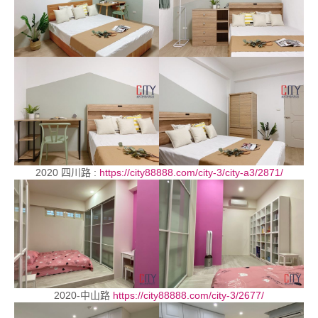
2020 四川路 :
https://city88888.com/city-3/city-a3/2871/
2020-中山路
https://city88888.com/city-3/2677/