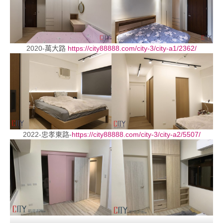
2020-萬大路
https://city88888.com/city-3/city-a1/2362/
2022-忠孝東路-
https://city88888.com/city-3/city-a2/5507/