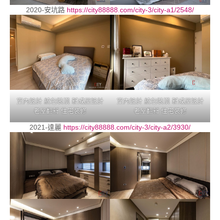
2020-安坑路
https://city88888.com/city-3/city-a1/2548/
室內設計 統包裝潢 新成屋設計
室內設計 統包裝潢 新成屋設計
老屋翻新 住宅裝修
老屋翻新 住宅裝修
2021-達麗
https://city88888.com/city-3/city-a2/3930/