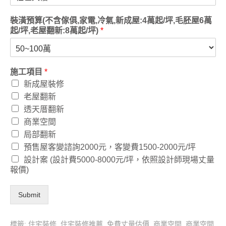
裝潢預算(不含傢俱,家電,冷氣,新成屋:4萬起/坪,毛胚屋6萬
起/坪,老屋翻新:8萬起/坪)
*
施工項目
*
新成屋裝修
老屋翻新
透天厝翻新
商業空間
局部翻新
預售屋客變諮詢2000元，客變費1500-2000元/坪
設計案 (設計費5000-8000元/坪，依照設計師現場丈量
報價)
Submit
標籤:
住宅裝修
,
住宅裝修推薦
,
免費丈量估價
,
商業空間
,
商業空間