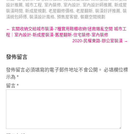
設計推薦
,
城市工程
,
室內裝修
,
室內設計
,
室內設計師推薦
,
新成屋
裝潢時間
,
新成屋規劃
,
老屋翻修價格
,
老屋翻新
,
裝潢好評推薦
,
裝
潢統包師傅
,
裝潢設計風格
,
預售屋客變
,
餐廳空間規劃
Post
←
玄關收納交給城市裝潢-7種實用鞋櫃收納!拯救雜亂空間 城市工
程｜室內設計-新成屋裝潢-舊屋翻新-住宅裝修-室內裝修
navigation
2020-民權東路-辦公室裝潢
→
發佈留言
發佈留言必須填寫的電子郵件地址不會公開。
必填欄位標
示為
*
留言
*