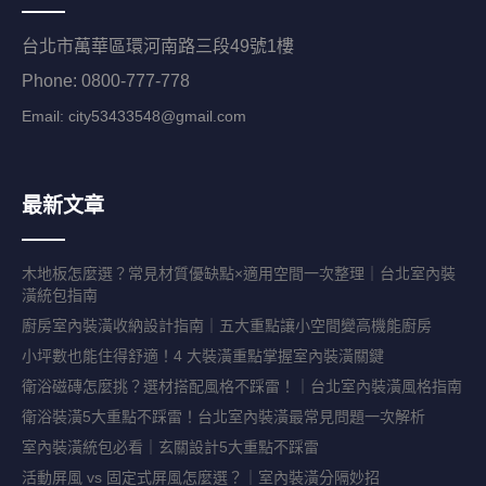
台北市萬華區環河南路三段49號1樓
Phone: 0800-777-778
Email:
city53433548@gmail.com
最新文章
木地板怎麼選？常見材質優缺點×適用空間一次整理｜台北室內裝
潢統包指南
廚房室內裝潢收納設計指南｜五大重點讓小空間變高機能廚房
小坪數也能住得舒適！4 大裝潢重點掌握室內裝潢關鍵
衛浴磁磚怎麼挑？選材搭配風格不踩雷！｜台北室內裝潢風格指南
衛浴裝潢5大重點不踩雷！台北室內裝潢最常見問題一次解析
室內裝潢統包必看｜玄關設計5大重點不踩雷
活動屏風 vs 固定式屏風怎麼選？｜室內裝潢分隔妙招