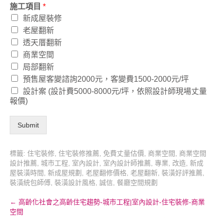
施工項目
*
新成屋裝修
老屋翻新
透天厝翻新
商業空間
局部翻新
預售屋客變諮詢2000元，客變費1500-2000元/坪
設計案 (設計費5000-8000元/坪，依照設計師現場丈量
報價)
Submit
標籤:
住宅裝修
,
住宅裝修推薦
,
免費丈量估價
,
商業空間
,
商業空間
設計推薦
,
城市工程
,
室內設計
,
室內設計師推薦
,
專業
,
改造
,
新成
屋裝潢時間
,
新成屋規劃
,
老屋翻修價格
,
老屋翻新
,
裝潢好評推薦
,
裝潢統包師傅
,
裝潢設計風格
,
誠信
,
餐廳空間規劃
Post
←
高齡化社會之高齡住宅趨勢-城市工程|室內設計-住宅裝修-商業
空間
navigation