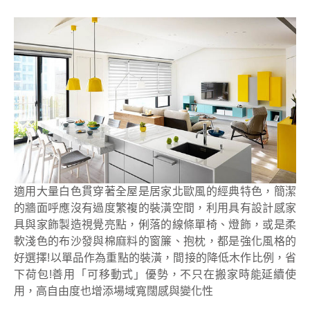
適用大量白色貫穿著全屋是居家北歐風的經典特色，簡潔
的牆面呼應沒有過度繁複的裝潢空間，利用具有設計感家
具與家飾製造視覺亮點，俐落的線條單椅、燈飾，或是柔
軟淺色的布沙發與棉麻料的窗簾、抱枕，都是強化風格的
好選擇!以單品作為重點的裝潢，間接的降低木作比例，省
下荷包!善用「可移動式」優勢，不只在搬家時能延續使
用，高自由度也增添場域寬闊感與變化性