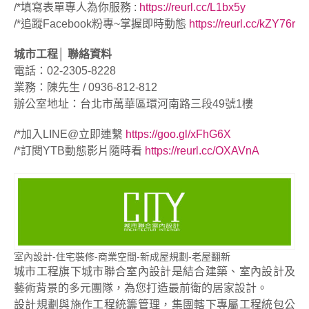
/*填寫表單專人為你服務 :
https://reurl.cc/L1bx5y
/*追蹤Facebook粉專~掌握即時動態
https://reurl.cc/kZY7
6r
城市工程│ 聯絡資料
電話：02-2305-8228
業務：陳先生 / 0936-812-812
辦公室地址：台北市萬華區環河南路三段49號1樓
/*加入LINE@立即連繫
https://goo.gl/xFhG6X
/*訂閱YTB動態影片隨時看
https://reurl.cc/OXAVnA
室內設計-住宅裝修-商業空間-新成屋規劃-老屋翻新
城市工程旗下城市聯合室內設計是結合建築、室內設計及
藝術背景的多元團隊，為您打造最前衛的居家設計。
設計規劃與施作工程統籌管理，集團轄下專屬工程統包公