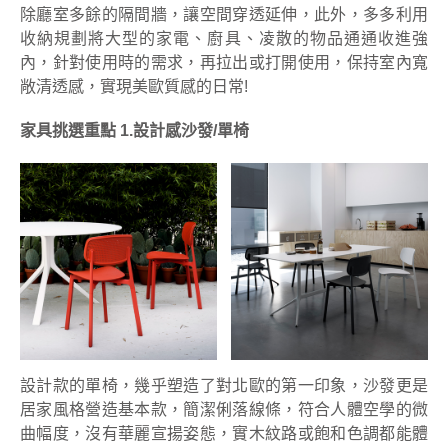
除廳室多餘的隔間牆，讓空間穿透延伸，此外，多多利用
收納規劃將大型的家電、廚具、凌散的物品通通收進強
內，針對使用時的需求，再拉出或打開使用，保持室內寬
敞清透感，實現美歐質感的日常!
家具挑選重點 1.設計感沙發/單椅
設計款的單椅，幾乎塑造了對北歐的第一印象，沙發更是
居家風格營造基本款，簡潔俐落線條，符合人體空學的微
曲幅度，沒有華麗宣揚姿態，實木紋路或飽和色調都能體