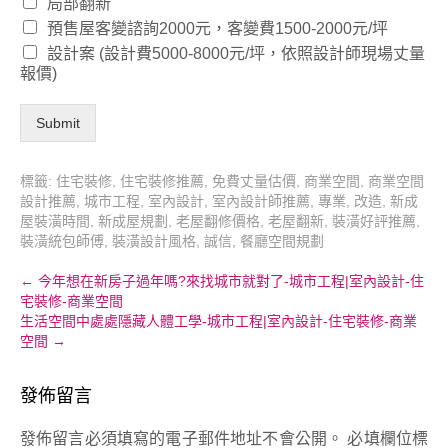
局部翻新
預售屋客變諮詢2000元，客變費1500-2000元/坪
設計案 (設計費5000-8000元/坪，依照設計師現場丈量
報價)
Submit
標籤:
住宅裝修
,
住宅裝修推薦
,
免費丈量估價
,
商業空間
,
商業空間
設計推薦
,
城市工程
,
室內設計
,
室內設計師推薦
,
專業
,
改造
,
新成
屋裝潢時間
,
新成屋規劃
,
老屋翻修價格
,
老屋翻新
,
裝潢好評推薦
,
裝潢統包師傅
,
裝潢設計風格
,
誠信
,
餐廳空間規劃
Post
←
今年想在新房子過年嗎?來找城市就對了-城市工程|室內設計-住
宅裝修-商業空間
navigation
生活空間中處處隱藏人體工學-城市工程|室內設計-住宅裝修-商業
空間
→
發佈留言
發佈留言必須填寫的電子郵件地址不會公開。
必填欄位標