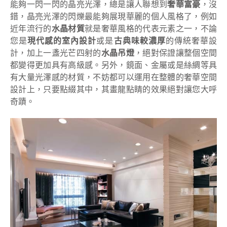
能夠一閃一閃的晶亮光澤，總是讓人聯想到
奢華富豪
，沒
錯，晶亮光澤的閃爍最能夠展現華麗的個人風格了，例如
近年流行的
水晶材質
就是奢華風格的代表元素之一，不論
您是
現代感的室內設計
或是
古典味較濃厚
的傳統奢華設
計，加上一盞光芒四射的
水晶吊燈
，絕對保證讓整個空間
都變得更加具有高級感。另外，鏡面、金屬或是絲綢等具
有大量光澤感的材質，不妨都可以運用在整體的奢華空間
設計上，只要點綴其中，其畫龍點睛的效果絕對讓您大呼
奇蹟。