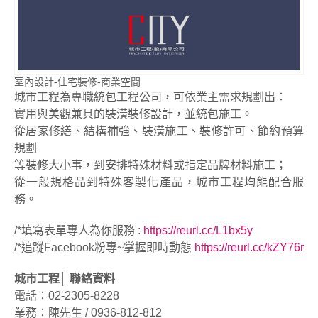
室內設計-住宅裝修-商業空間
城市工程為專職統包工程公司，可依業主需求規劃出：
實用與美觀兼具的裝潢裝修設計，並統包施工。
從居家修繕、結構補強、裝潢施工、裝修許可、節約預算
規劃
等裝修大小事，到安排特殊材料或指定品牌材料施工；
從一般規格品到特殊客製化產品，城市工程均能配合服
務。
/*填寫表單專人為你服務 :
https://reurl.cc/L1bx5y
/*追蹤Facebook粉專~掌握即時動態
https://reurl.cc/kZY7
6r
城市工程│ 聯絡資料
電話：02-2305-8228
業務：陳先生 / 0936-812-812