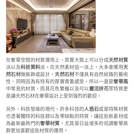
在奢華空間的材質運用上，其實大致上可以分成
天然材質
派以及
科技質料
派。在天然素材這一派上，大多會運用
天
然石材
做裝飾或設計，
天然石材
不僅具有自然紋路的藝術
性，同時因為有特有的厚實貴重感受，所以一直是
奢華風
中常見的材質，而其花色繁複以及可以
靈活拼花
等特質更
是讓天然石材在奢華設計上受到強烈的歡迎。
另外，科技發達的現代，許多科技的
人造石
或是特殊材質
也憑著獨特的科技趕以及零缺點的特質，讓這些新素材成
為最新最熱門的
奢華材質
，尤其是日益增多的低調奢華族
群更加喜歡這些材質的運用。