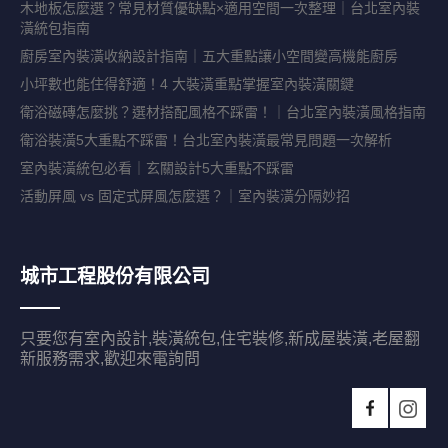
木地板怎麼選？常見材質優缺點×適用空間一次整理｜台北室內裝
潢統包指南
廚房室內裝潢收納設計指南｜五大重點讓小空間變高機能廚房
小坪數也能住得舒適！4 大裝潢重點掌握室內裝潢關鍵
衛浴磁磚怎麼挑？選材搭配風格不踩雷！｜台北室內裝潢風格指南
衛浴裝潢5大重點不踩雷！台北室內裝潢最常見問題一次解析
室內裝潢統包必看｜玄關設計5大重點不踩雷
活動屏風 vs 固定式屏風怎麼選？｜室內裝潢分隔妙招
城市工程股份有限公司
只要您有室內設計,裝潢統包,住宅裝修,新成屋裝潢,老屋翻
新服務需求,歡迎來電詢問