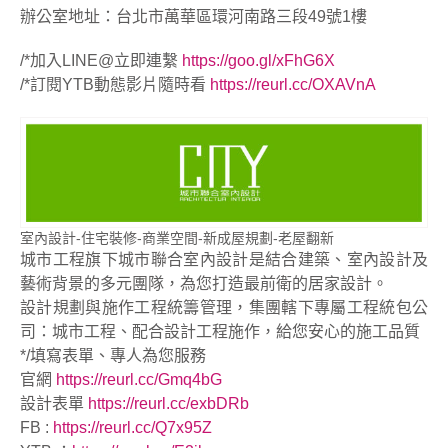
辦公室地址：台北市萬華區環河南路三段49號1樓
/*加入LINE@立即連繫
https://goo.gl/xFhG6X
/*訂閱YTB動態影片隨時看
https://reurl.cc/OXAVnA
室內設計-住宅裝修-商業空間-新成屋規劃-老屋翻新
城市工程旗下城市聯合室內設計是結合建築、室內設計及
藝術背景的多元團隊，為您打造最前衛的居家設計。
設計規劃與施作工程統籌管理，集團轄下專屬工程統包公
司：城市工程、配合設計工程施作，給您安心的施工品質
*/填寫表單、專人為您服務
官網
https://reurl.cc/Gmq4bG
設計表單
https://reurl.cc/exbDRb
FB :
https://reurl.cc/Q7x95Z