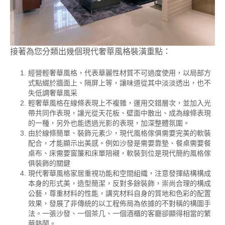
接著為您分類出幾個現代奢華風格裝潢重點：
經營輕奢華風格，代表華麗性材質不可過度使用，以局部方
式點綴於牆面上、隔屏上等，讓味道從其中淡淡透出，也不
失低調奢華風采
輕奢華風格在線條表現上不複雜，運用交錯層次，並加入光
帶共同作表現，讓光從天花板、壁面中散出、成為線條表現
的一種，另外也能透過光影的表現，加深整體氛圍。
由於線條簡單、裝飾元素少，現代風格傢俱需要完美的軟裝
配合，才能顯示出美感。例如沙發是需要靠墊、餐桌需要餐
桌布、床需要窗簾和床單陪襯，軟裝到位是現代簡約風格傢
俱裝飾的關鍵
現代奢華風格家居重視功能和空間組織，注意發揮結構構成
本身的形式美，造型簡潔，反對多餘裝飾，崇尚合理的構成
公藝，尊重材料的性能，講究材料自身的質地和色彩的配置
效果，發展了非傳統的以工程佈局為依據的不對稱的構圖手
法。一張沙發、一個茶几、一個酒櫃的客廳卻顯得相當的繁
華熱鬧。