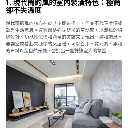
1.
現代簡約風的室內裝潢特色：極簡
卻不失溫度
現代簡約風
的核心在於「少即是多」，但並不代表冷漠或
缺乏生活氣息。這種風格強調整潔的空間感，以流暢的線
條設計、功能性傢俱和適量的裝飾來呈現出一種和諧感。
要讓空間看起來既簡約又溫暖，可以善用木質元素、柔和
的布料以及自然光線，營造出一個舒適宜人的氛圍。