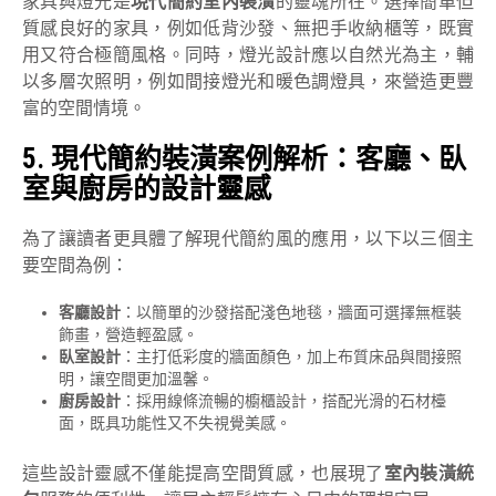
家具與燈光是
現代簡約室內裝潢
的靈魂所在。選擇簡單但
質感良好的家具，例如低背沙發、無把手收納櫃等，既實
用又符合極簡風格。同時，燈光設計應以自然光為主，輔
以多層次照明，例如間接燈光和暖色調燈具，來營造更豐
富的空間情境。
5.
現代簡約裝潢案例解析：客廳、臥
室與廚房的設計靈感
為了讓讀者更具體了解現代簡約風的應用，以下以三個主
要空間為例：
客廳設計
：以簡單的沙發搭配淺色地毯，牆面可選擇無框裝
飾畫，營造輕盈感。
臥室設計
：主打低彩度的牆面顏色，加上布質床品與間接照
明，讓空間更加溫馨。
廚房設計
：採用線條流暢的櫥櫃設計，搭配光滑的石材檯
面，既具功能性又不失視覺美感。
這些設計靈感不僅能提高空間質感，也展現了
室內裝潢統