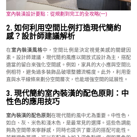
室內裝潢設計要點：從規劃到完工的全攻略(一)
2.
如何利用空間比例打造現代簡約
感？設計師建議解析
在
室內裝潢風格
中，空間比例是決定視覺美感的關鍵因
素。設計師建議，現代簡約風應以開放式設計為主，搭配
適當的留白來強化空間感。例如，家具的大小應與空間比
例相符，避免過多裝飾品破壞整體流暢度。此外，利用垂
直與水平線條來劃分空間層次，也能增強空間的延展性。
3.
現代簡約室內裝潢的配色原則：中
性色的應用技巧
室內裝潢的配色原則
在現代簡約風中尤為重要。中性色，
如白、灰、米色和淺木色，是最常見的選擇。這些色調能
夠為空間帶來寧靜感，同時也提供了靈活的搭配可能性。