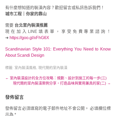
有什麼想知道的裝潢內容？歡迎留言或私訊告訴我們！
城市工程｜你家的靠山
需要
台北室內裝潢推薦
現在加入LINE填表單，享受免費專業諮詢！
➜
https://goo.gl/xFhG6X
Scandinavian Style 101: Everything You Need to Know
About Scandi Design
標籤:
室內裝潢風格
,
現代簡約室內裝潢
Post
←
室內裝潢設計的全方位攻略：規劃、設計到施工的每一步(三)
現代簡約室內裝潢案例分享，打造品味與實用兼具的家(二)
→
navigation
發佈留言
發佈留言必須填寫的電子郵件地址不會公開。
必填欄位標
示為
*