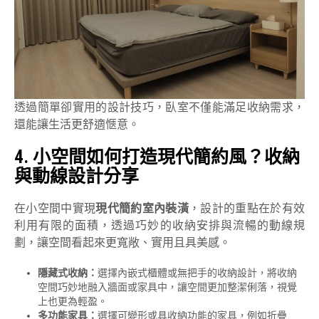
透過簡單卻實用的設計技巧，臥室不僅能滿足收納需求，
還能讓生活更舒適愜意。
4.
小空間如何打造現代簡約風？收納
與動線設計分享
在小空間中實現
現代簡約室內裝潢
，設計的重點在於有效
利用有限的面積，透過巧妙的收納安排與流暢的動線規
劃，讓空間看起來更寬敞、實用且具美感。
隱藏式收納：
選擇內嵌式櫃體或無把手的收納設計，將收納
空間巧妙地融入牆面或家具中，讓空間更加整潔俐落，視覺
上也更為輕盈。
多功能家具：
選擇可變形或具收納功能的家具，例如折疊