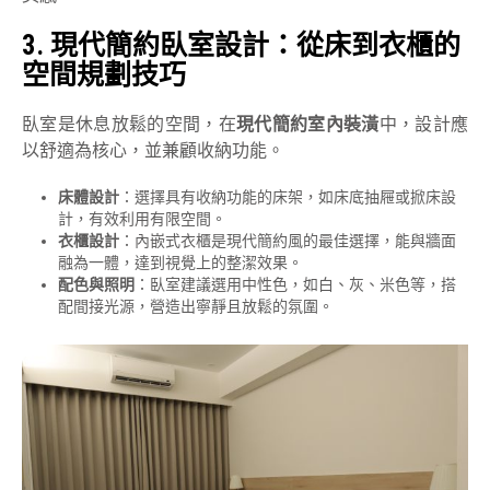
3.
現代簡約臥室設計：從床到衣櫃的
空間規劃技巧
臥室是休息放鬆的空間，在
現代簡約室內裝潢
中，設計應
以舒適為核心，並兼顧收納功能。
床體設計
：選擇具有收納功能的床架，如床底抽屜或掀床設
計，有效利用有限空間。
衣櫃設計
：內嵌式衣櫃是現代簡約風的最佳選擇，能與牆面
融為一體，達到視覺上的整潔效果。
配色與照明
：臥室建議選用中性色，如白、灰、米色等，搭
配間接光源，營造出寧靜且放鬆的氛圍。