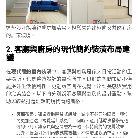
這些設計能讓視覺更加清爽，輕鬆營造出極簡又井然有序
的居家環境。
2.
客廳與廚房的現代簡約裝潢布局建
議
在
現代簡約室內裝潢
中，客廳與廚房是家人日常活動的重
要場所，也是整體設計的靈魂所在。良好的空間布局不僅
能提升生活便利性，更能讓空間在視覺上達到美感與實用
的完美結合。以下將分別說明客廳與廚房的設計重點，幫
助您輕鬆打造理想的現代簡約風格。
客廳布局
：建議採取
開放式設計
，減少不必要的隔牆，讓空
間更加通透且視覺延伸感更佳。同時，選用
低背沙發
搭配輕
薄的茶几，讓家具與空間融為一體，保持簡約的視覺效果。
此外，牆面可運用
內嵌式電視櫃
，不僅增加收納空間，也讓