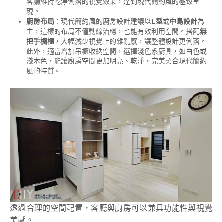
客廳維持乾淨俐落的視覺效果，達到現代簡約風的極致呈
現。
廚房布局
：現代簡約風的廚房設計建議以
L型
或
中島設計
為
主，這樣的布局不僅動線流暢，也能有效利用空間。搭配
無
把手櫥櫃
，大幅減少視覺上的雜亂感，讓整體設計更俐落。
此外，適當增加吊櫃收納空間，選擇淺色系廚具，如白色或
淺木色，能讓廚房空間更加明亮、乾淨，完美契合現代簡約
風的特質。
透過合理的空間配置，客廳與廚房可以兼具功能性與視覺
美感。