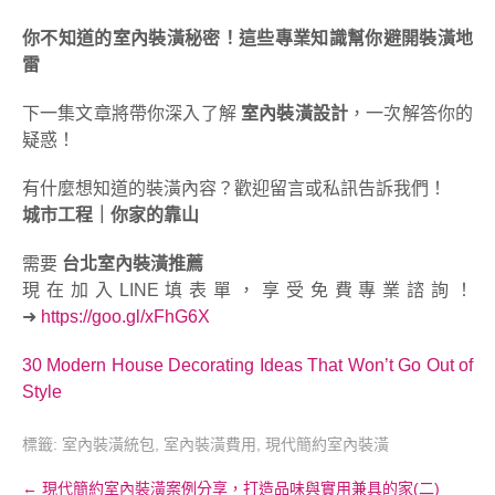
你不知道的室內裝潢秘密！這些專業知識幫你避開裝潢地
雷
下一集文章將帶你深入了解
室內裝潢設計
，一次解答你的
疑惑！
有什麼想知道的裝潢內容？歡迎留言或私訊告訴我們！
城市工程｜你家的靠山
需要
台北室內裝潢推薦
現在加入LINE填表單，享受免費專業諮詢！
➜
https://goo.gl/xFhG6X
30 Modern House Decorating Ideas That Won’t Go Out of
Style
標籤:
室內裝潢統包
,
室內裝潢費用
,
現代簡約室內裝潢
Post
←
現代簡約室內裝潢案例分享，打造品味與實用兼具的家(二)