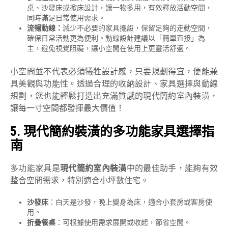
桌、沙發床或掀床設計，讓一物多用，有效釋放活動空間，
同時滿足日常使用需求。
流暢動線：
減少不必要的家具擺設，保留足夠的走動空間，
確保日常活動更為便利。動線設計建議以「簡單直接」為
主，避免視覺阻礙，讓小空間在使用上更靈活舒適。
小空間並不代表必須犧牲設計感，只要規劃得宜，便能兼
具美觀與功能性。透過合理的收納設計、家具選擇與動線
規劃，您也能輕鬆打造出充滿質感的現代簡約室內裝潢，
讓每一寸空間都發揮最大價值！
5.
現代簡約裝潢的多功能家具選擇指
南
多功能家具是
現代簡約室內裝潢
中的最佳助手，能夠有效
整合空間需求，特別適合小坪數住宅。
沙發床
：白天是沙發，晚上變身為床，適合小套房或客房使
用。
折疊餐桌
：可根據使用需求展開或收起，節省空間。