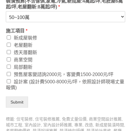
裝潢預算(不含傢俱,家電,冷氣,新成屋:4萬起/坪,毛胚屋6萬
起/坪,老屋翻新:8萬起/坪)
*
施工項目
*
新成屋裝修
老屋翻新
透天厝翻新
商業空間
局部翻新
預售屋客變諮詢2000元，客變費1500-2000元/坪
設計案 (設計費5000-8000元/坪，依照設計師現場丈量
報價)
Submit
標籤:
住宅裝修
,
住宅裝修推薦
,
免費丈量估價
,
商業空間設計推薦
,
城市工程
,
室內設計
,
室內設計師推薦
,
專業
,
改造
,
新成屋裝潢時間
,
老屋翻修價格
,
裝潢好評推薦
,
裝潢統包師傅
,
裝潢設計風格
,
餐廳