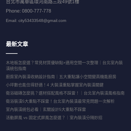
台北市萬華區環河南路三段49號1樓
Phone: 0800-777-778
Email:
city53433548@gmail.com
最新文章
木地板怎麼選？常見材質優缺點×適用空間一次整理｜台北室內裝
潢統包指南
廚房室內裝潢收納設計指南｜五大重點讓小空間變高機能廚房
小坪數也能住得舒適！4 大裝潢重點掌握室內裝潢關鍵
衛浴磁磚怎麼挑？選材搭配風格不踩雷！｜台北室內裝潢風格指南
衛浴裝潢5大重點不踩雷！台北室內裝潢最常見問題一次解析
室內裝潢統包必看｜玄關設計5大重點不踩雷
活動屏風 vs 固定式屏風怎麼選？｜室內裝潢分隔妙招