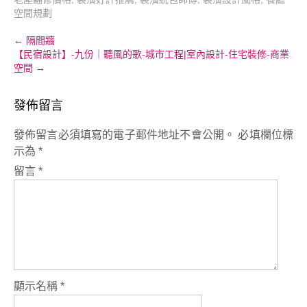
空間規劃
Post
←
隔間牆
【民宿設計】-九份｜聽風的歌-城市工程|室內設計-住宅裝修-商業
navigation
空間
→
發佈留言
發佈留言必須填寫的電子郵件地址不會公開。
必填欄位標
示為
*
留言
*
顯示名稱
*