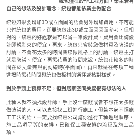
統包僅在於作工程方面，業主若有
自己的想法及設計理念，統包都能依業主做配合
統包如果要增加3D或立面圖的話會另外增加費用，不可能
只付統包的費用，卻要統包出3D或立面圖圖面參考，但相
對的，統包的好處就是可以省一筆設計費，費用會比請設
計師規劃來的便宜，再來，統包只會與您做材質及裝潢的
討論，不會花太多的時間與您做風格上的討論，統包主打
就是裝潢、便宜，再需花費的時間來說，統包花較多的時
間在於丈量完規劃動線時(平面圖)，再來就是在每項工種
進場時需花時間與統包做板材的選擇或核對樣式。
對於手頭上預算不足，但對居家空間美感很有想法的人
此種人就不須找設計師，手上沒什麼錢或者不想花太多錢
做裝潢的人，可以直接找工班進行施工，但若本身不懂施
工工法的話，一定要找統包公司幫你進行工種進場順序，
施工品項等等的安排，已確保工種安排的流程及施工品
項。