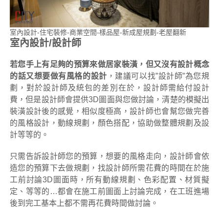
室內設計-住宅裝修-商業空間-樣品屋-新成屋規劃-老屋翻新
室內設計/設計師
若您手上有足夠的預算來做居家裝潢，但又沒有設計概念
的話又想要做有風格的設計
，建議可以找”設計師”為您規
劃，對於設計師及統包的差別在於，設計師需給付設計
費，但是設計師會提供3D圖面與您做討論，清楚的模擬出
裝潢設計後的感覺，相似度極高，設計師也會幫您做完善
的風格設計，動線規劃，顏色搭配，協助做整體規劃及設
計等等的。
只需告訴設計師您的預算，想要的風格走向，設計師會依
造您的預算下去做規劃，找設計師所需花費的時間在於施
工前討論3D圖面時，所有動線規劃、色彩配置、材質擬
定、等等的…都會在施工前圖面上討論完成，在工班進場
後到完工基本上都不需再花費時間做討論。