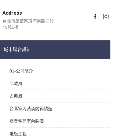
Address
台北市萬華區環河南路三段
49號1樓
城市聯合設計
01-公司簡介
北歐風
古典風
台北室內裝潢開箱精選
商業空間室內裝潢
地板工程