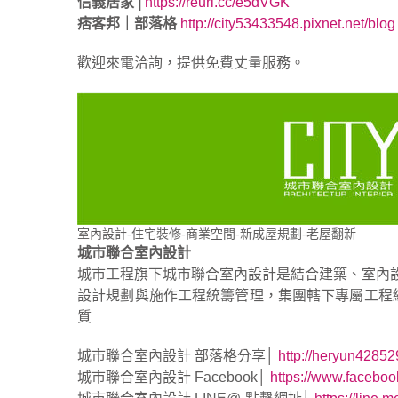
信義居家 |
https://reurl.cc/e5dVGK
痞客邦｜部落格
http://city53433548.pixnet.net/blog
歡迎來電洽詢，提供免費丈量服務。
室內設計-住宅裝修-商業空間-新成屋規劃-老屋翻新
城市聯合室內設計
城市工程旗下城市聯合室內設計是結合建築、室內
設計規劃與施作工程統籌管理，集團轄下專屬工程
質
城市聯合室內設計 部落格分享│
http://heryun42852
城市聯合室內設計 Facebook│
https://www.faceb