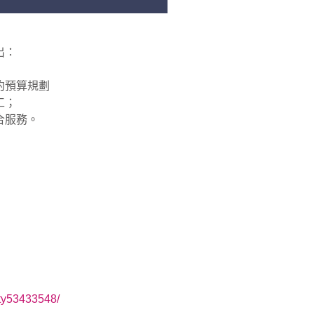
出：
約預算規劃
工；
合服務。
ity53433548/