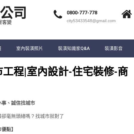
公司
0800-777-778
city53433548@gmail.com
屋客變
選
室內裝潢照片
裝潢知識家Q&A
裝潢影音
市工程|室內設計-住宅裝修-商
小事、誠信找城市
卻毫無頭緒嗎 ? 找城市就對了
市優點】