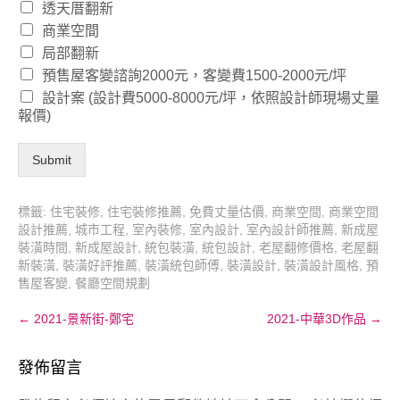
透天厝翻新
商業空間
局部翻新
預售屋客變諮詢2000元，客變費1500-2000元/坪
設計案 (設計費5000-8000元/坪，依照設計師現場丈量
報價)
Submit
標籤:
住宅裝修
,
住宅裝修推薦
,
免費丈量估價
,
商業空間
,
商業空間
設計推薦
,
城市工程
,
室內裝修
,
室內設計
,
室內設計師推薦
,
新成屋
裝潢時間
,
新成屋設計
,
統包裝潢
,
統包設計
,
老屋翻修價格
,
老屋翻
新裝潢
,
裝潢好評推薦
,
裝潢統包師傅
,
裝潢設計
,
裝潢設計風格
,
預
售屋客變
,
餐廳空間規劃
Post
←
2021-景新街-鄭宅
2021-中華3D作品
→
navigation
發佈留言