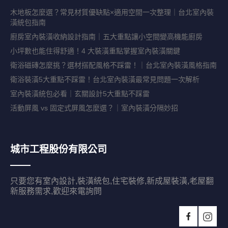
木地板怎麼選？常見材質優缺點×適用空間一次整理｜台北室內裝
潢統包指南
廚房室內裝潢收納設計指南｜五大重點讓小空間變高機能廚房
小坪數也能住得舒適！4 大裝潢重點掌握室內裝潢關鍵
衛浴磁磚怎麼挑？選材搭配風格不踩雷！｜台北室內裝潢風格指南
衛浴裝潢5大重點不踩雷！台北室內裝潢最常見問題一次解析
室內裝潢統包必看｜玄關設計5大重點不踩雷
活動屏風 vs 固定式屏風怎麼選？｜室內裝潢分隔妙招
城市工程股份有限公司
只要您有室內設計,裝潢統包,住宅裝修,新成屋裝潢,老屋翻
新服務需求,歡迎來電詢問