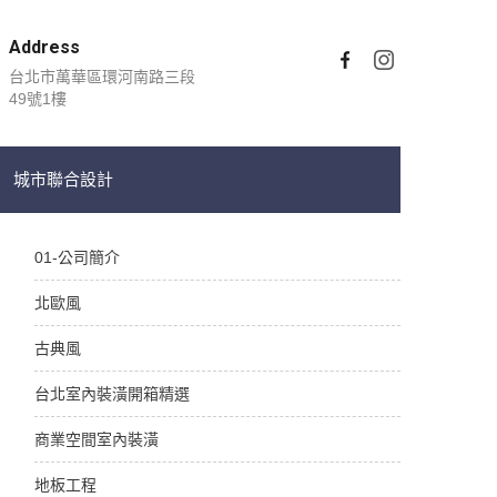
Address
台北市萬華區環河南路三段
49號1樓
城市聯合設計
01-公司簡介
北歐風
古典風
台北室內裝潢開箱精選
商業空間室內裝潢
地板工程