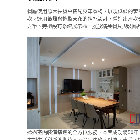
餐廳使用原木長餐桌搭配皮革餐椅，展現低調的奢
次。運用
嵌燈
與
造型天花
的搭配設計，營造出層次
之筆。旁邊設有系統展示櫃，擺放精美餐具與裝飾
透過
室內裝潢統包
的全方位服務，本案成功將50
主對生活質感的期待。不論是客廳、臥室、書房，