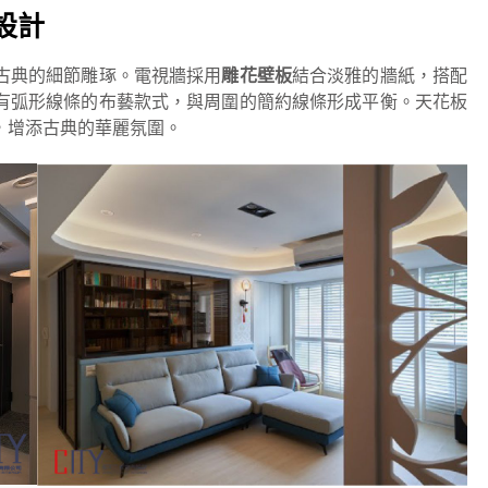
設計
古典的細節雕琢。電視牆採用
雕花壁板
結合淡雅的牆紙，搭配
有弧形線條的布藝款式，與周圍的簡約線條形成平衡。天花板
，增添古典的華麗氛圍。