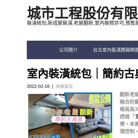
城市工程股份有限
裝潢統包,新成屋裝潢,老屋翻新,室內裝修許可,預售
公司簡介
台北室內裝潢開箱精
室內裝潢統包｜簡約古
2022-02-18
|
尚無留言
翻新老
融合的
格局為
透過「
標。本
理控制