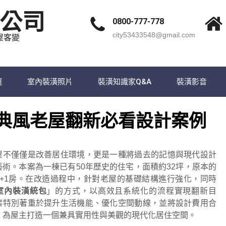
公司
0800-777-778
city53433548@gmail.com
屋客變
選
室內裝潢照片
裝潢知識家Q&A
裝潢影音
典風老屋翻新必看設計案例
屋不僅僅是改善居住環境，更是一種將過去的記憶與現代設計
藝術。本案為一棟已有50年歷史的住宅，面積約32坪，原本的
3+1房。在改造過程中，針對老屋的基礎結構進行強化，同時
室內裝潢統包
」的方式，以高效且系統化的流程實現翻新目
案特別著重於提升生活機能、優化空間動線，並將設計費用合
，為屋主打造一個兼具實用性與美觀的現代化居住空間。