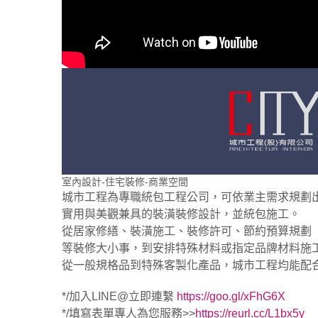
室內設計-住宅裝修-商業空間
城市工程為專職統包工程公司，可依業主需求規劃
實用與美觀兼具的裝潢裝修設計，並統包施工。
從居家修繕、裝潢施工、裝修許可、節約預算規劃
等裝修大小事，到安排特殊材料或指定品牌材料施
從一般規格品到特殊客製化產品，城市工程均能配
*/加入LINE@立即連繫
https://goo.gl/xFhG6X
*/填寫表單專人為您服務>>
https://reurl.cc/L1bx5y