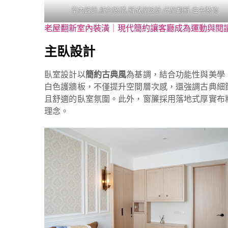
室內設計,統包裝潢,新成屋設計,老屋翻新,住宅裝修
老屋翻新室內裝潢｜現代簡約讓客廳成為運動與閱
主臥
設計
臥室設計以
簡約古典風
為基調，結合功能性與美學
白色護牆板，不僅提升空間層次感，還強調古典細
且舒適的臥室氛圍。此外，窗簾採用落地式厚實布
理念。