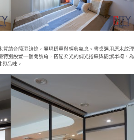
木質結合簡潔線條，展現穩重與經典氣息。書桌選用原木紋理
邊特別設置一個閱讀角，搭配柔光的調光捲簾與簡潔單椅，為
性與品味。