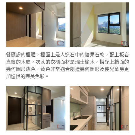
餐廳處的櫃體，檯面上是人造石中的糖果石款，配上板岩
直紋的木皮，次臥的衣櫃面材是瑞士榆木，搭配上牆面的
幾何圖形跳色，黃色非常適合創造幾何圖形及使兒童房更
加愉悅的完美色彩。