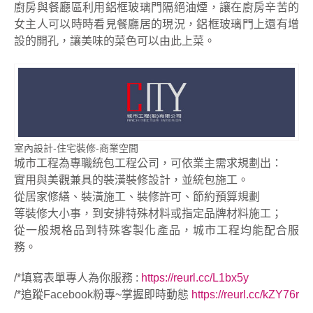
廚房與餐廳區利用鋁框玻璃門隔絕油煙，讓在廚房辛苦的
女主人可以時時看見餐廳居的現況，鋁框玻璃門上還有增
設的開孔，讓美味的菜色可以由此上菜。
室內設計-住宅裝修-商業空間
城市工程為專職統包工程公司，可依業主需求規劃出：
實用與美觀兼具的裝潢裝修設計，並統包施工。
從居家修繕、裝潢施工、裝修許可、節約預算規劃
等裝修大小事，到安排特殊材料或指定品牌材料施工；
從一般規格品到特殊客製化產品，城市工程均能配合服
務。
/*填寫表單專人為你服務 :
https://reurl.cc/L1bx5y
/*追蹤Facebook粉專~掌握即時動態
https://reurl.cc/kZY7
6r