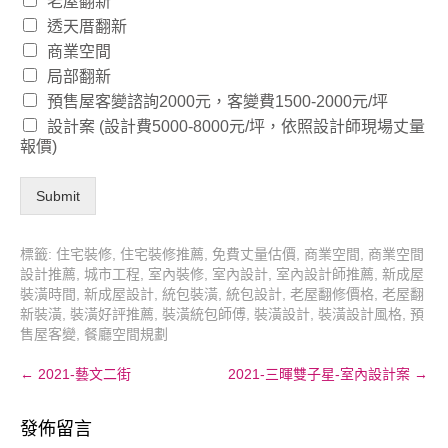
老屋翻新
透天厝翻新
商業空間
局部翻新
預售屋客變諮詢2000元，客變費1500-2000元/坪
設計案 (設計費5000-8000元/坪，依照設計師現場丈量
報價)
Submit
標籤:
住宅裝修
,
住宅裝修推薦
,
免費丈量估價
,
商業空間
,
商業空間
設計推薦
,
城市工程
,
室內裝修
,
室內設計
,
室內設計師推薦
,
新成屋
裝潢時間
,
新成屋設計
,
統包裝潢
,
統包設計
,
老屋翻修價格
,
老屋翻
新裝潢
,
裝潢好評推薦
,
裝潢統包師傅
,
裝潢設計
,
裝潢設計風格
,
預
售屋客變
,
餐廳空間規劃
Post
←
2021-藝文二街
2021-三暉雙子星-室內設計案
→
navigation
發佈留言