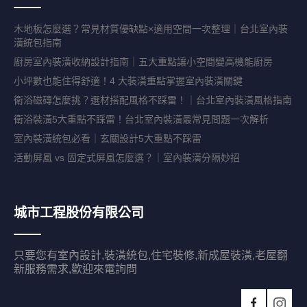
木地板怎麼選？常見材質優缺點×適用空間一次整理｜台北室內裝
潢統包指南
廚房室內裝潢收納設計指南｜五大重點讓小空間變高機能廚房
小坪數也能住得舒適！4 大裝潢重點掌握室內裝潢關鍵
衛浴磁磚怎麼挑？選材搭配風格不踩雷！｜台北室內裝潢風格指南
衛浴裝潢5大重點不踩雷！台北室內裝潢最常見問題一次解析
室內裝潢統包必看｜玄關設計5大重點不踩雷
活動屏風 vs 固定式屏風怎麼選？｜室內裝潢分隔妙招
城市工程股份有限公司
只要您有室內設計,裝潢統包,住宅裝修,新成屋裝潢,老屋翻
新服務需求,歡迎來電詢問