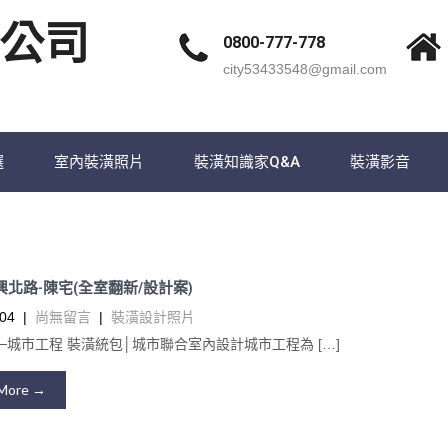
公司
0800-777-778
city53433548@gmail.com
選
室內裝潢照片
裝潢知識家Q&A
裝潢影音
復興北路-陳宅(全室翻新/設計案)
04
|
尚無留言
|
裝潢設計照片
─城市工程 裝潢統包│城市聯合室內設計城市工程為 […]
More →