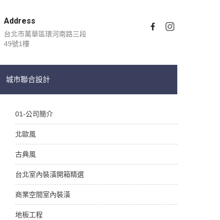
Address
台北市萬華區環河南路三段
49號1樓
城市聯合設計
01-公司簡介
北歐風
古典風
台北室內裝潢開箱精選
商業空間室內裝潢
地板工程