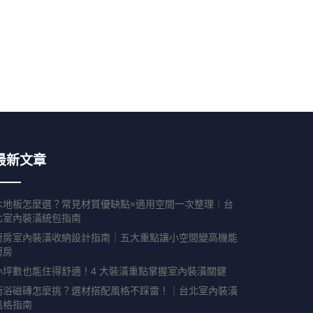
最新文章
木地板怎麼選？常見材質優缺點×適用空間一次整理｜台
北室內裝潢統包指南
廚房室內裝潢收納設計指南｜五大重點讓小空間變高機能
廚房
小坪數也能住得舒適！4 大裝潢重點掌握室內裝潢關鍵
衛浴磁磚怎麼挑？選材搭配風格不踩雷！｜台北室內裝潢
風格指南