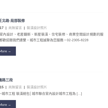
中正北路-局部裝修
17
|
尚無留言
|
裝潢設計照片
室內設計、老屋翻新、新屋裝潢、住宅裝修、商業空間設計規劃的服
歡迎跟我們連繫，城市工程誠摯為您服務。02-2305-8228
More →
信義路三段
15
|
尚無留言
|
裝潢設計照片
─城市工程 裝潢統包│城市聯合室內設計城市工程為 […]
More →