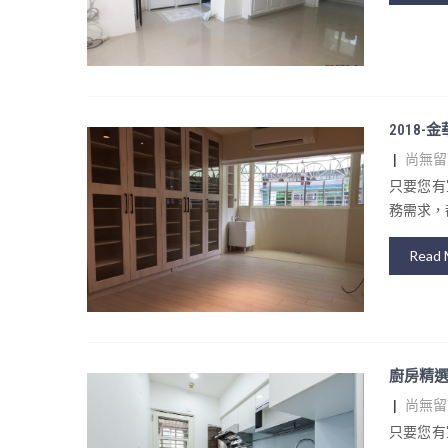
2018-
|
尚無留
只要您有
務需求，都
Read 
廚房精
|
尚無留
只要您有