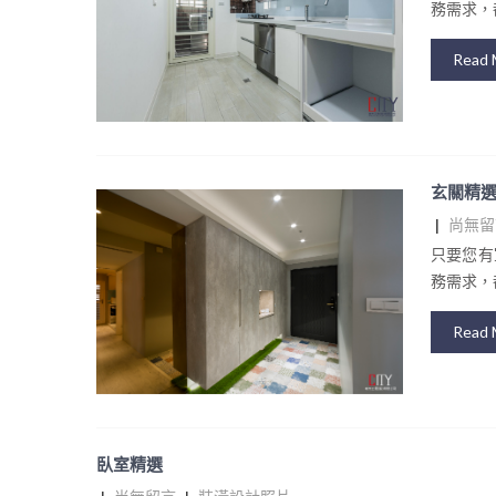
務需求，都
Read 
玄關精
|
尚無留
只要您有
務需求，都
Read 
臥室精選