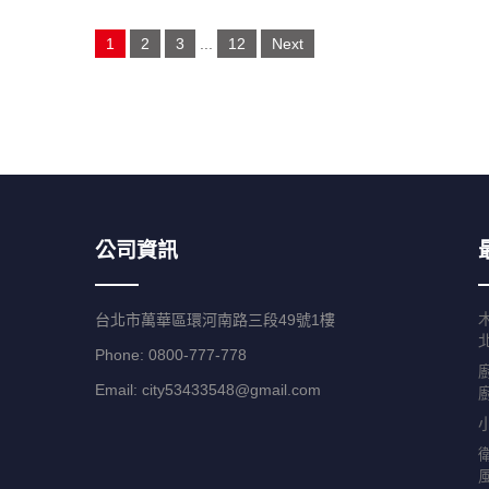
Posts
1
2
3
...
12
Next
navigation
公司資訊
台北市萬華區環河南路三段49號1樓
Phone: 0800-777-778
Email:
city53433548@gmail.com