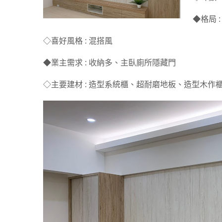
◆格局 
◇喜好風格 : 混搭風
◆業主需求 : 收納多、主臥廁所隱藏門
◇主要建材 : 造型系統櫃、超耐磨地板、造型木