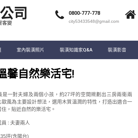
公司
0800-777-778
city53433548@gmail.com
屋客變
選
室內裝潢照片
裝潢知識家Q&A
裝潢影音
!溫馨自然樂活宅!
員是一對夫婦及兩個小孩，約27坪的空間規劃出三房兩衛兩
北歐風為主要設計想法，選用木質溫潤的特性，打造出適合一
居住，貼近自然的樂活宅。
員 : 夫妻兩人
 35坪(含陽台)