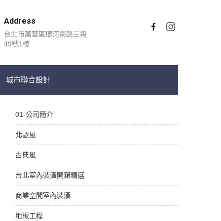
Address
台北市萬華區環河南路三段
49號1樓
城市聯合設計
01-公司簡介
北歐風
古典風
台北室內裝潢開箱精選
商業空間室內裝潢
地板工程