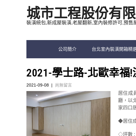
城市工程股份有限
裝潢統包,新成屋裝潢,老屋翻新,室內裝修許可,預售
公司簡介
台北室內裝潢開箱精
2021-學士路-北歐幸福
2021-09-08
|
尚無留言
居住成
廳，以
家四口
◆居住成
◇坪數 :