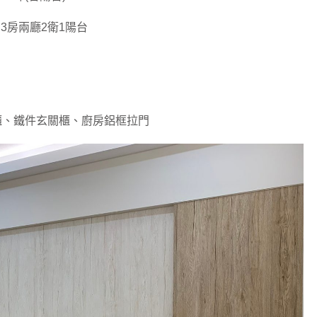
: 3房兩廳2衛1陽台
作櫃、鐵件玄關櫃、廚房鋁框拉門