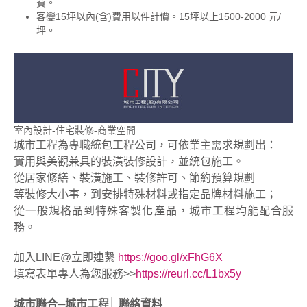
費。
客變15坪以內(含)費用以件計價。15坪以上1500-2000 元/
坪。
室內設計-住宅裝修-商業空間
城市工程為專職統包工程公司，可依業主需求規劃出：
實用與美觀兼具的裝潢裝修設計，並統包施工。
從居家修繕、裝潢施工、裝修許可、節約預算規劃
等裝修大小事，到安排特殊材料或指定品牌材料施工；
從一般規格品到特殊客製化產品，城市工程均能配合服
務。
加入LINE@立即連繫
https://goo.gl/xFhG6X
填寫表單專人為您服務>>
https://reurl.cc/L1bx5y
城市聯合─城市工程│ 聯絡資料