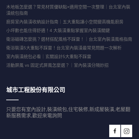
木地板怎麼選？常見材質優缺點×適用空間一次整理｜台北室內裝
潢統包指南
廚房室內裝潢收納設計指南｜五大重點讓小空間變高機能廚房
小坪數也能住得舒適！4 大裝潢重點掌握室內裝潢關鍵
衛浴磁磚怎麼挑？選材搭配風格不踩雷！｜台北室內裝潢風格指南
衛浴裝潢5大重點不踩雷！台北室內裝潢最常見問題一次解析
室內裝潢統包必看｜玄關設計5大重點不踩雷
活動屏風 vs 固定式屏風怎麼選？｜室內裝潢分隔妙招
城市工程股份有限公司
只要您有室內設計,裝潢統包,住宅裝修,新成屋裝潢,老屋翻
新服務需求,歡迎來電詢問