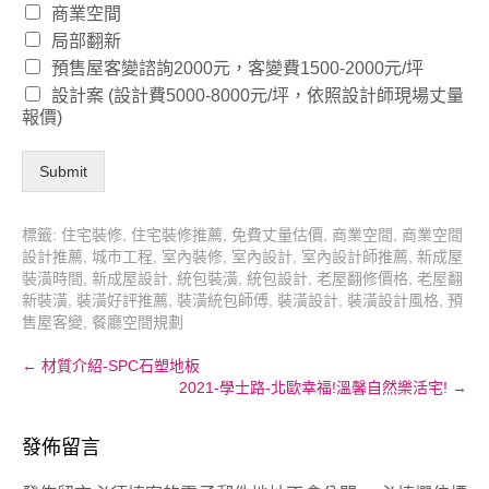
商業空間
局部翻新
預售屋客變諮詢2000元，客變費1500-2000元/坪
設計案 (設計費5000-8000元/坪，依照設計師現場丈量
報價)
Submit
標籤:
住宅裝修
,
住宅裝修推薦
,
免費丈量估價
,
商業空間
,
商業空間
設計推薦
,
城市工程
,
室內裝修
,
室內設計
,
室內設計師推薦
,
新成屋
裝潢時間
,
新成屋設計
,
統包裝潢
,
統包設計
,
老屋翻修價格
,
老屋翻
新裝潢
,
裝潢好評推薦
,
裝潢統包師傅
,
裝潢設計
,
裝潢設計風格
,
預
售屋客變
,
餐廳空間規劃
Post
←
材質介紹-SPC石塑地板
2021-學士路-北歐幸福!溫馨自然樂活宅!
→
navigation
發佈留言