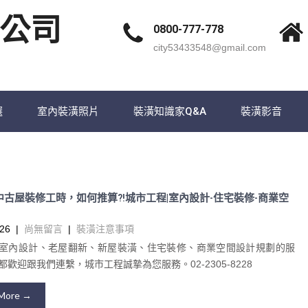
公司
0800-777-778
city53433548@gmail.com
選
室內裝潢照片
裝潢知識家Q&A
裝潢影音
中古屋裝修工時，如何推算?!城市工程|室內設計-住宅裝修-商業空
26
|
尚無留言
|
裝潢注意事項
室內設計、老屋翻新、新屋裝潢、住宅裝修、商業空間設計規劃的服
歡迎跟我們連繫，城市工程誠摯為您服務。02-2305-8228
More →