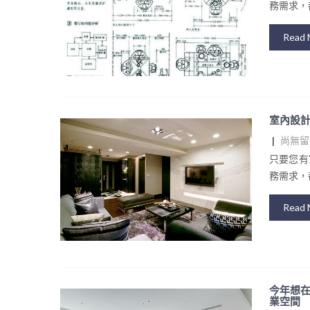
務需求，都
Read 
室內設計
|
尚無留
只要您有
務需求，都
Read 
今年想在
業空間