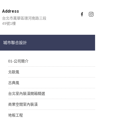
Address
台北市萬華區環河南路三段
49號1樓
城市聯合設計
01-公司簡介
北歐風
古典風
台北室內裝潢開箱精選
商業空間室內裝潢
地板工程