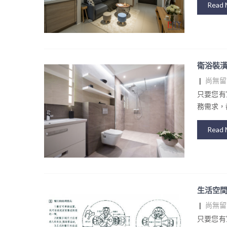
Read 
衛浴裝潢
|
尚無留
只要您有
務需求，都
Read 
生活空間
|
尚無留
只要您有