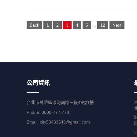
Posts
Back
1
2
3
4
5
...
12
Next
navigation
公司資訊
台北市萬華區環河南路三段49號1樓
Phone: 0800-777-778
Email:
city53433548@gmail.com