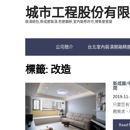
城市工程股份有限
裝潢統包,新成屋裝潢,老屋翻新,室內裝修許可,預售屋客變
公司簡介
台北室內裝潢開箱精
標籤:
改造
新成屋/
間
2019-11-
只要您有
務需求，都
Read 