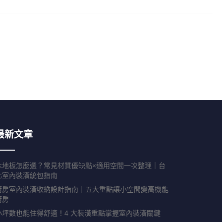
最新文章
木地板怎麼選？常見材質優缺點×適用空間一次整理｜台
北室內裝潢統包指南
廚房室內裝潢收納設計指南｜五大重點讓小空間變高機能
廚房
小坪數也能住得舒適！4 大裝潢重點掌握室內裝潢關鍵