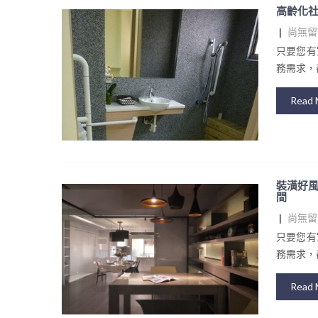
高齡化社
|
尚無留
只要您有
務需求，都
Read 
裝潢好風
間
|
尚無留
只要您有
務需求，都
Read 